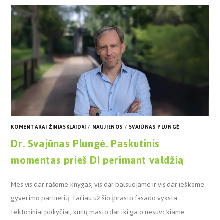
KOMENTARAI ŽINIASKLAIDAI
/
NAUJIENOS
/
SVAJŪNAS PLUNGĖ
Dr. Svajūnas Plungė. Paskutinis
momentas prieš DI perimant valdžią
Mes vis dar rašome knygas, vis dar balsuojame ir vis dar ieškome
gyvenimo partnerių. Tačiau už šio įprasto fasado vyksta
tektoniniai pokyčiai, kurių masto dar iki galo nesuvokiame.