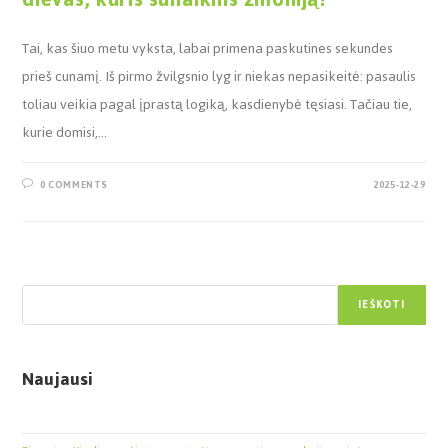
Tai, kas šiuo metu vyksta, labai primena paskutines sekundes
prieš cunamį. Iš pirmo žvilgsnio lyg ir niekas nepasikeitė: pasaulis
toliau veikia pagal įprastą logiką, kasdienybė tęsiasi. Tačiau tie,
kurie domisi,…
0 COMMENTS
2025-12-29
Paieška
IEŠKOTI
Naujausi