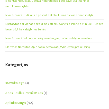
Eimantas Kiseliovas. Lietuva neturėtų nuomotis savo skaitmeninės
nepriklausomybės
Ieva Budraitė. Didžiausia pasaulio skola, kurios niekas nenori matyti
Nustatytas dar vienas pažeidimas atliekų tvarkymo įmonėje Vilniuje – užimta
beveik 0,7 ha valstybinės žemės
Ieva Budraitė. Vilniuje atliekų krizė baigsis, tačiau valdymo krizė liks.
Martynas Norbutas. Apie socialdemokratų Vyriausybių prakeiksmą
Kategorijos
#tavokolega
(3)
Adas Paulius Paražinskas
(1)
Aplinkosauga
(265)