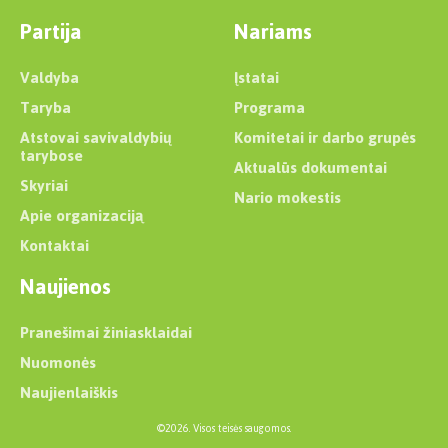
Partija
Nariams
Valdyba
Įstatai
Taryba
Programa
Atstovai savivaldybių
Komitetai ir darbo grupės
tarybose
Aktualūs dokumentai
Skyriai
Nario mokestis
Apie organizaciją
Kontaktai
Naujienos
Pranešimai žiniasklaidai
Nuomonės
Naujienlaiškis
©2026. Visos teisės saugomos.