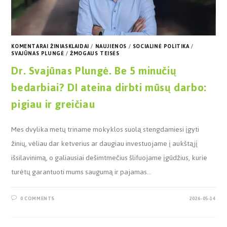
KOMENTARAI ŽINIASKLAIDAI
/
NAUJIENOS
/
SOCIALINĖ POLITIKA
/
SVAJŪNAS PLUNGĖ
/
ŽMOGAUS TEISĖS
Dr. Svajūnas Plungė. Be 5 minučių
bedarbiai? DI ateina dirbti mūsų darbo:
pigiau ir greičiau
Mes dvylika metų triname mokyklos suolą stengdamiesi įgyti
žinių, vėliau dar ketverius ar daugiau investuojame į aukštąjį
išsilavinimą, o galiausiai dešimtmečius šlifuojame įgūdžius, kurie
turėtų garantuoti mums saugumą ir pajamas…
0 COMMENTS
2026-05-14