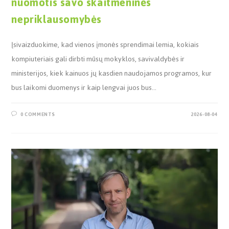
nuomotis savo skaitmeninės
nepriklausomybės
Įsivaizduokime, kad vienos įmonės sprendimai lemia, kokiais
kompiuteriais gali dirbti mūsų mokyklos, savivaldybės ir
ministerijos, kiek kainuos jų kasdien naudojamos programos, kur
bus laikomi duomenys ir kaip lengvai juos bus…
0 COMMENTS
2026-08-04