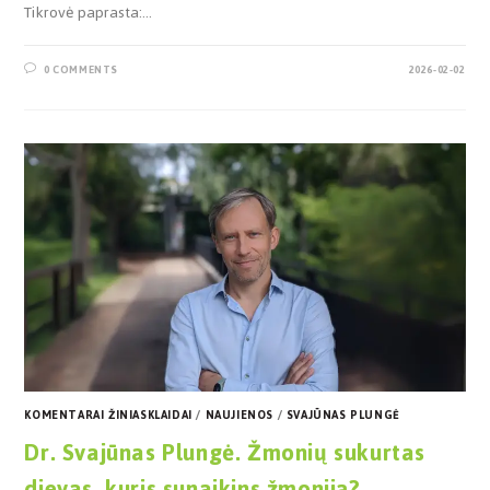
Tikrovė paprasta:…
0 COMMENTS
2026-02-02
KOMENTARAI ŽINIASKLAIDAI
/
NAUJIENOS
/
SVAJŪNAS PLUNGĖ
Dr. Svajūnas Plungė. Žmonių sukurtas
dievas, kuris sunaikins žmoniją?