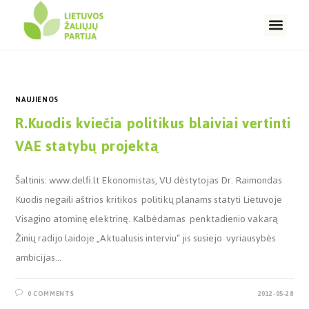
NAUJIENOS
R.Kuodis kviečia politikus blaiviai vertinti
VAE statybų projektą
Šaltinis: www.delfi.lt Ekonomistas, VU dėstytojas Dr. Raimondas
Kuodis negaili aštrios kritikos politikų planams statyti Lietuvoje
Visagino atominę elektrinę. Kalbėdamas penktadienio vakarą
Žinių radijo laidoje „Aktualusis interviu“ jis susiejo vyriausybės
ambicijas…
0 COMMENTS
2012-05-28