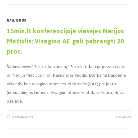
NAUJIENOS
15min.lt konferencijoje viešėjęs Nerijus
Mačiulis: Visagino AE gali pabrangti 20
proc.
Šaltinis: www.15min.lt Antradienį 15min.lt redakcijoje svečiavosi
dr. Nerijus Mačiulis ir dr. Raimondas Kuodis. Dar kartą bandėme
aiškintis, kuo Visagino atominės elektrinės (VAE) projektas
(ne)naudingas Lietuvai. Visagino atominės elektrinės projektas
pasiekė…
0 COMMENTS
2012-05-23