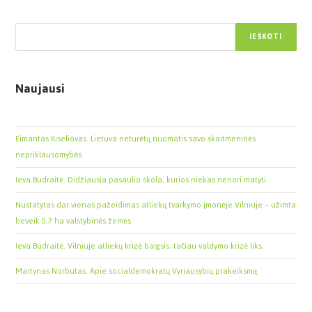
Paieška
IEŠKOTI
Naujausi
Eimantas Kiseliovas. Lietuva neturėtų nuomotis savo skaitmeninės
nepriklausomybės
Ieva Budraitė. Didžiausia pasaulio skola, kurios niekas nenori matyti
Nustatytas dar vienas pažeidimas atliekų tvarkymo įmonėje Vilniuje – užimta
beveik 0,7 ha valstybinės žemės
Ieva Budraitė. Vilniuje atliekų krizė baigsis, tačiau valdymo krizė liks.
Martynas Norbutas. Apie socialdemokratų Vyriausybių prakeiksmą