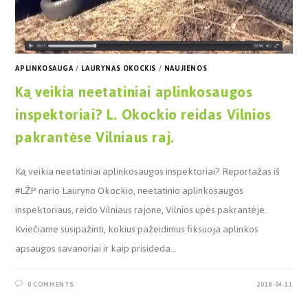
APLINKOSAUGA
/
LAURYNAS OKOCKIS
/
NAUJIENOS
Ką veikia neetatiniai aplinkosaugos
inspektoriai? L. Okockio reidas Vilnios
pakrantėse Vilniaus raj.
Ką veikia neetatiniai aplinkosaugos inspektoriai? Reportažas iš
#LŽP nario Lauryno Okockio, neetatinio aplinkosaugos
inspektoriaus, reido Vilniaus rajone, Vilnios upės pakrantėje.
Kviečiame susipažinti, kokius pažeidimus fiksuoja aplinkos
apsaugos savanoriai ir kaip prisideda…
0 COMMENTS
2018-04-11