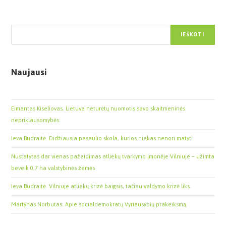
Paieška
IEŠKOTI
Naujausi
Eimantas Kiseliovas. Lietuva neturėtų nuomotis savo skaitmeninės
nepriklausomybės
Ieva Budraitė. Didžiausia pasaulio skola, kurios niekas nenori matyti
Nustatytas dar vienas pažeidimas atliekų tvarkymo įmonėje Vilniuje – užimta
beveik 0,7 ha valstybinės žemės
Ieva Budraitė. Vilniuje atliekų krizė baigsis, tačiau valdymo krizė liks.
Martynas Norbutas. Apie socialdemokratų Vyriausybių prakeiksmą