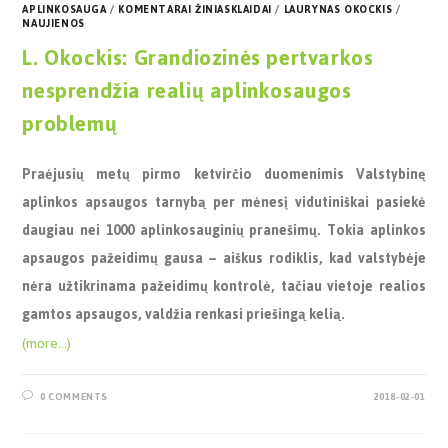
APLINKOSAUGA
/
KOMENTARAI ŽINIASKLAIDAI
/
LAURYNAS OKOCKIS
/
NAUJIENOS
L. Okockis: Grandiozinės pertvarkos
nesprendžia realių aplinkosaugos
problemų
Praėjusių metų pirmo ketvirčio duomenimis Valstybinę
aplinkos apsaugos tarnybą per mėnesį vidutiniškai pasiekė
daugiau nei 1000 aplinkosauginių pranešimų. Tokia aplinkos
apsaugos pažeidimų gausa – aiškus rodiklis, kad valstybėje
nėra užtikrinama pažeidimų kontrolė, tačiau vietoje realios
gamtos apsaugos, valdžia renkasi priešingą kelią.
(more…)
0 COMMENTS
2018-02-01