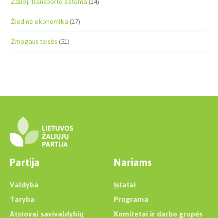
Žalioji transporto sistema
(14)
Žiedinė ekonomika
(17)
Žmogaus teisės
(51)
Partija
Nariams
Valdyba
Įstatai
Taryba
Programa
Atstovai savivaldybių
Komitetai ir darbo grupės