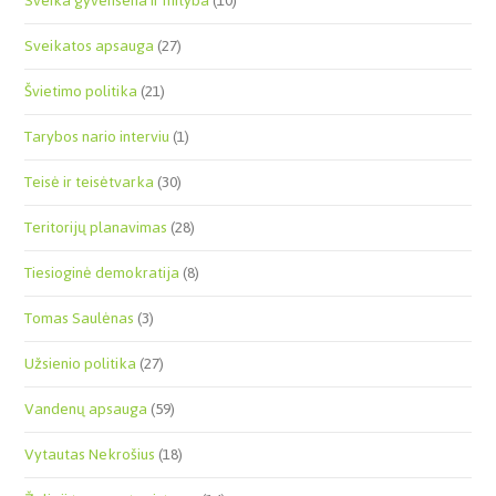
Sveika gyvensena ir mityba
(10)
Sveikatos apsauga
(27)
Švietimo politika
(21)
Tarybos nario interviu
(1)
Teisė ir teisėtvarka
(30)
Teritorijų planavimas
(28)
Tiesioginė demokratija
(8)
Tomas Saulėnas
(3)
Užsienio politika
(27)
Vandenų apsauga
(59)
Vytautas Nekrošius
(18)