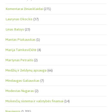
Komentarai žiniasklaidai
(271)
Laurynas Okockis
(37)
Linas Balsys
(23)
Mantas Ptakauskas
(1)
Marija Tamkevičiūtė
(4)
Martynas Petraitis
(2)
Medžių ir želdynų apsauga
(66)
Mindaugas Galiauskas
(7)
Modestas Nugaras
(2)
Mokesčių sistema ir valstybės finansai
(14)
Naujienos
(1,701)