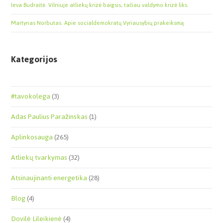
Ieva Budraitė. Vilniuje atliekų krizė baigsis, tačiau valdymo krizė liks.
Martynas Norbutas. Apie socialdemokratų Vyriausybių prakeiksmą
Kategorijos
#tavokolega
(3)
Adas Paulius Paražinskas
(1)
Aplinkosauga
(265)
Atliekų tvarkymas
(32)
Atsinaujinanti energetika
(28)
Blog
(4)
Dovilė Lileikienė
(4)