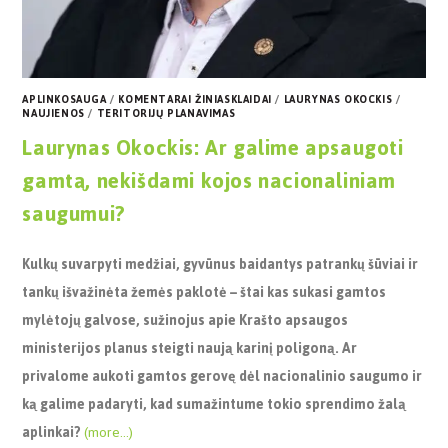
APLINKOSAUGA
/
KOMENTARAI ŽINIASKLAIDAI
/
LAURYNAS OKOCKIS
/
NAUJIENOS
/
TERITORIJŲ PLANAVIMAS
Laurynas Okockis: Ar galime apsaugoti
gamtą, nekišdami kojos nacionaliniam
saugumui?
Kulkų suvarpyti medžiai, gyvūnus baidantys patrankų šūviai ir
tankų išvažinėta žemės paklotė
–
štai kas sukasi gamtos
mylėtojų galvose, sužinojus apie Krašto apsaugos
ministerijos planus steigti naują karinį poligoną. Ar
privalome aukoti gamtos gerovę dėl nacionalinio saugumo ir
ką galime padaryti, kad sumažintume tokio sprendimo žalą
aplinkai?
(more…)