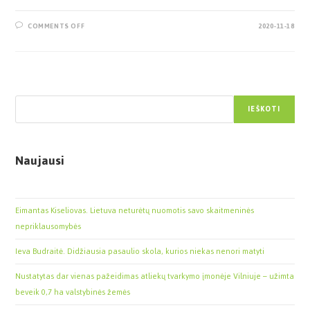
COMMENTS OFF
2020-11-18
Paieška
IEŠKOTI
Naujausi
Eimantas Kiseliovas. Lietuva neturėtų nuomotis savo skaitmeninės
nepriklausomybės
Ieva Budraitė. Didžiausia pasaulio skola, kurios niekas nenori matyti
Nustatytas dar vienas pažeidimas atliekų tvarkymo įmonėje Vilniuje – užimta
beveik 0,7 ha valstybinės žemės