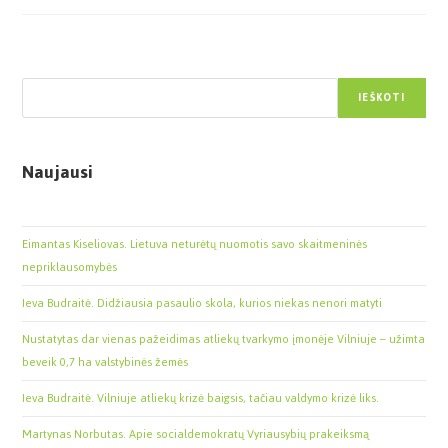
Paieška
IEŠKOTI
Naujausi
Eimantas Kiseliovas. Lietuva neturėtų nuomotis savo skaitmeninės
nepriklausomybės
Ieva Budraitė. Didžiausia pasaulio skola, kurios niekas nenori matyti
Nustatytas dar vienas pažeidimas atliekų tvarkymo įmonėje Vilniuje – užimta
beveik 0,7 ha valstybinės žemės
Ieva Budraitė. Vilniuje atliekų krizė baigsis, tačiau valdymo krizė liks.
Martynas Norbutas. Apie socialdemokratų Vyriausybių prakeiksmą