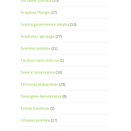
Socialinė politika
(35)
Svajūnas Plungė
(37)
Sveika gyvensena ir mityba
(10)
Sveikatos apsauga
(27)
Švietimo politika
(21)
Tarybos nario interviu
(1)
Teisė ir teisėtvarka
(30)
Teritorijų planavimas
(28)
Tiesioginė demokratija
(8)
Tomas Saulėnas
(3)
Užsienio politika
(27)