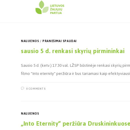
NAUJIENOS
/
PRANEŠIMAI SPAUDAI
sausio 5 d. renkasi skyrių pirmininkai
Sausio 5 d. (ketv.) 17.30 val. LŽSP būstinėje renkasi skyrių pi
filmo "Into eternity" peržiūra ir bus tariamasi kaip efektyviaus
0 COMMENTS
NAUJIENOS
„Into Eternity“ peržiūra Druskininkuos