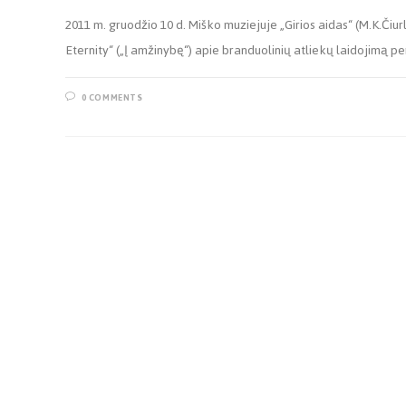
2011 m. gruodžio 10 d. Miško muziejuje „Girios aidas“ (M.K.Čiur
Eternity“ („Į amžinybę“) apie branduolinių atliekų laidojimą p
0 COMMENTS