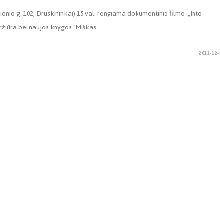
lionio g. 102, Druskininkai) 15 val. rengiama dokumentinio filmo „Into
eržiūra bei naujos knygos "Miškas…
2011-12-