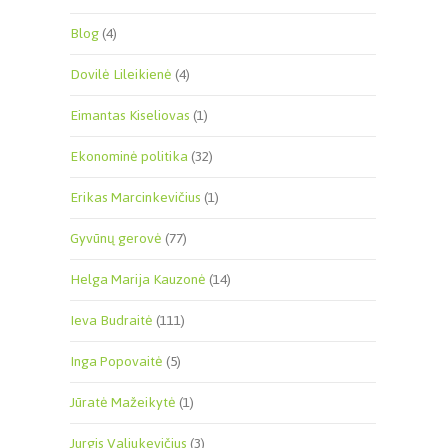
Blog
(4)
Dovilė Lileikienė
(4)
Eimantas Kiseliovas
(1)
Ekonominė politika
(32)
Erikas Marcinkevičius
(1)
Gyvūnų gerovė
(77)
Helga Marija Kauzonė
(14)
Ieva Budraitė
(111)
Inga Popovaitė
(5)
Jūratė Mažeikytė
(1)
Jurgis Valiukevičius
(3)