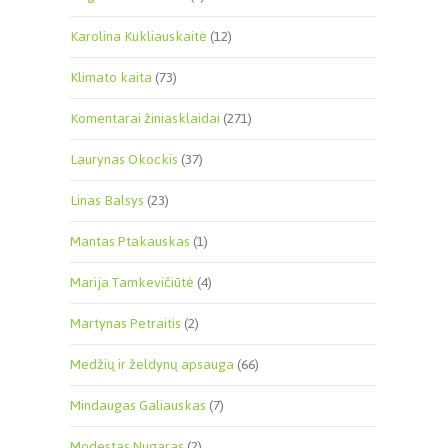
Karolina Kukliauskaitė
(12)
Klimato kaita
(73)
Komentarai žiniasklaidai
(271)
Laurynas Okockis
(37)
Linas Balsys
(23)
Mantas Ptakauskas
(1)
Marija Tamkevičiūtė
(4)
Martynas Petraitis
(2)
Medžių ir želdynų apsauga
(66)
Mindaugas Galiauskas
(7)
Modestas Nugaras
(2)