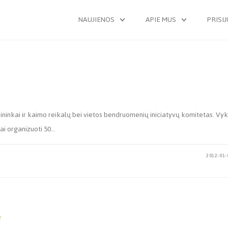
NAUJIENOS
APIE MUS
PRISI
rmininkai ir kaimo reikalų bei vietos bendruomenių iniciatyvų komitetas. Vy
iai organizuoti 50…
2012-01-
e