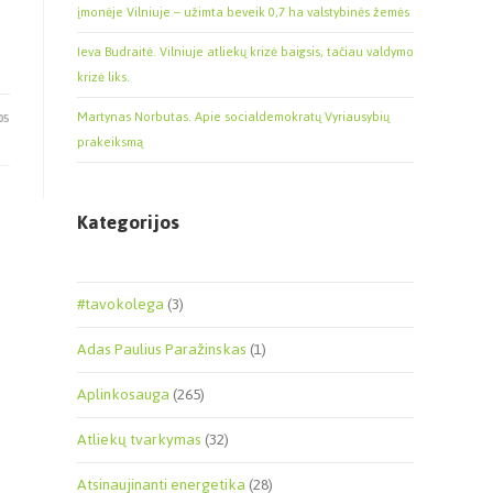
įmonėje Vilniuje – užimta beveik 0,7 ha valstybinės žemės
Ieva Budraitė. Vilniuje atliekų krizė baigsis, tačiau valdymo
krizė liks.
Martynas Norbutas. Apie socialdemokratų Vyriausybių
05
prakeiksmą
Kategorijos
#tavokolega
(3)
Adas Paulius Paražinskas
(1)
Aplinkosauga
(265)
Atliekų tvarkymas
(32)
Atsinaujinanti energetika
(28)