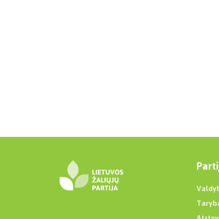
Parti
Valdy
Taryb
Atstov