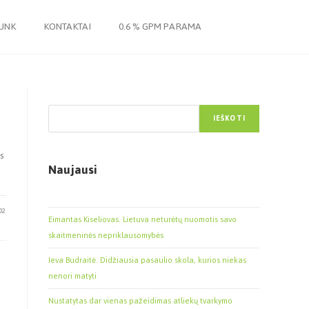
JUNK
KONTAKTAI
0.6 % GPM PARAMA
Paieška
IEŠKOTI
ks
Naujausi
02
Eimantas Kiseliovas. Lietuva neturėtų nuomotis savo
skaitmeninės nepriklausomybės
Ieva Budraitė. Didžiausia pasaulio skola, kurios niekas
nenori matyti
Nustatytas dar vienas pažeidimas atliekų tvarkymo