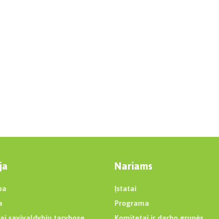
ja
Nariams
ba
Įstatai
a
Programa
ai savivaldybių tarybose
Komitetai ir darbo grupės