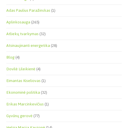
Adas Paulius Paražinskas
(1)
Aplinkosauga
(265)
Atliekų tvarkymas
(32)
Atsinaujinanti energetika
(28)
Blog
(4)
Dovilė Lileikienė
(4)
Eimantas Kiseliovas
(1)
Ekonominė politika
(32)
Erikas Marcinkevičius
(1)
Gyvūnų gerovė
(77)
Helga Marija Kauzonė
(14)