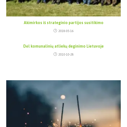
Akimirkos iš strateginio partijos susitikimo
2018-05-16
Dėl komunalinių atliekų deginimo Lietuvoje
2010-10-28