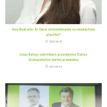
Ieva Budraitė: Ar tikrai atsisveikiname su vienkartiniu
plastiku?
2021-06-30
Linas Balsys sukritikavo prezidentės Dalios
Grybauskaitės metinį pranešimą
2013-06-11