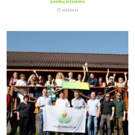
zombių eitynėmis
2014-04-25