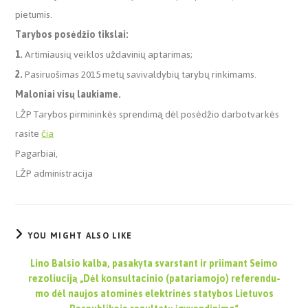
pietumis.
Tarybos posėdžio tikslai:
1.
Artimiausių veiklos uždavinių aptarimas;
2.
Pasiruošimas 2015 metų savivaldybių tarybų rinkimams.
Maloniai visų laukiame.
LŽP Tarybos pirmininkės sprendimą dėl posėdžio darbotvarkės
rasite
čia
Pagarbiai,
LŽP administracija
YOU MIGHT ALSO LIKE
Lino Balsio kalba, pasakyta svarstant ir priimant Seimo
rezoliuciją „Dėl kon­sul­ta­ci­nio (pa­ta­ria­mo­jo) re­fe­ren­du­
mo dėl nau­jos ato­mi­nės elek­tri­nės sta­ty­bos Lie­tu­vos