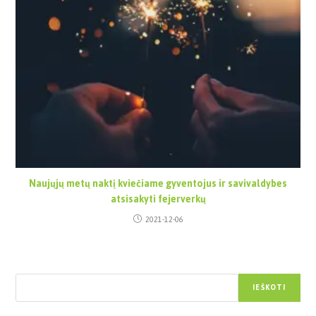
Naujųjų metų naktį kviečiame gyventojus ir savivaldybes
atsisakyti fejerverkų
2021-12-06
Paieška
IEŠKOTI