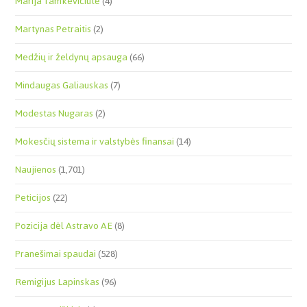
Marija Tamkevičiūtė
(4)
Martynas Petraitis
(2)
Medžių ir želdynų apsauga
(66)
Mindaugas Galiauskas
(7)
Modestas Nugaras
(2)
Mokesčių sistema ir valstybės finansai
(14)
Naujienos
(1,701)
Peticijos
(22)
Pozicija dėl Astravo AE
(8)
Pranešimai spaudai
(528)
Remigijus Lapinskas
(96)