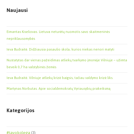
Naujausi
Eimantas Kiseliovas. Lietuva neturėtų nuomotis savo skaitmeninės
nepriklausomybės
Ieva Budraitė. Didžiausia pasaulio skola, kurios niekas nenori matyti
Nustatytas dar vienas pažeidimas atliekų tvarkymo įmonėje Vilniuje – užimta
beveik 0,7 ha valstybinės žemės
Ieva Budraitė. Vilniuje atliekų krizė baigsis, tačiau valdymo krizė liks.
Martynas Norbutas. Apie socialdemokratų Vyriausybių prakeiksmą
Kategorijos
#tavokolega
(3)