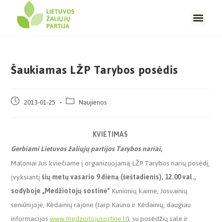
Šaukiamas LŽP Tarybos posėdis
2013-01-25
Naujienos
KVIETIMAS
Gerbiami Lietuvos žaliųjų partijos Tarybos nariai
,
Maloniai Jus kviečiame į organizuojamą LŽP Tarybos narių posėdį,
įvyksiantį
šių metų vasario 9 dieną (šeštadienis), 12.00 val.,
sodyboje „Medžiotojų sostinė“
Kunionių kaime, Josvainių
seniūnijoje, Kėdainių rajone
(tarp Kauno ir Kėdainių, daugiau
informacijos
www.medziotojusostine.lt
), su posėdžių sale ir