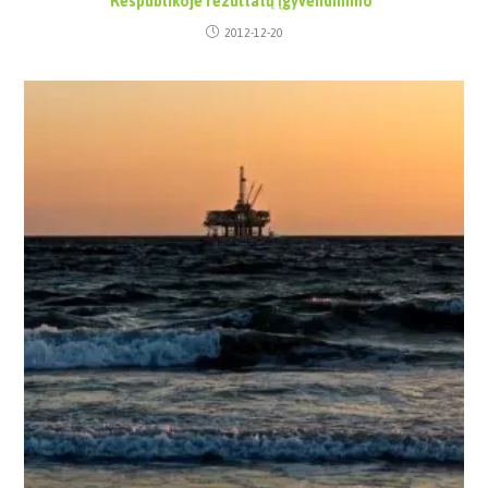
Res­pub­li­ko­je re­zul­ta­tų įgy­ven­di­ni­mo“
2012-12-20