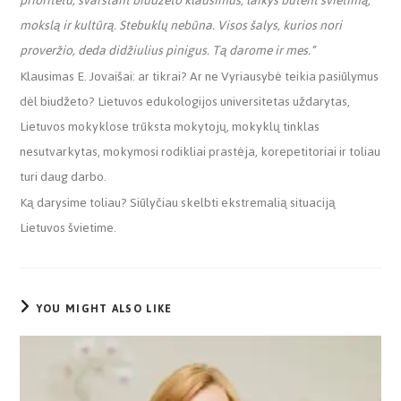
prioritetu, svarstant biudžeto klausimus, laikys būtent švietimą,
mokslą ir kultūrą. Stebuklų nebūna. Visos šalys, kurios nori
proveržio, deda didžiulius pinigus. Tą darome ir mes.“
Klausimas E. Jovaišai: ar tikrai? Ar ne Vyriausybė teikia pasiūlymus
dėl biudžeto? Lietuvos edukologijos universitetas uždarytas,
Lietuvos mokyklose trūksta mokytojų, mokyklų tinklas
nesutvarkytas, mokymosi rodikliai prastėja, korepetitoriai ir toliau
turi daug darbo.
Ką darysime toliau? Siūlyčiau skelbti ekstremalią situaciją
Lietuvos švietime.
YOU MIGHT ALSO LIKE