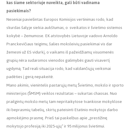
kas šiame sektoriuje nuveikta, gali būti vadinama
pasiekimais?
Neseniai paviešintas Europos Komisijos vertinimas rodo, kad
skurdas šalyje siekia aukštumas, o
sveikatos ir švietimo sistemos
kokybė – žemumose. EK atstovybės Lietuvoje vadovo Arnoldo
Pranckevičiaus teigimu, šalies moksleivių pasiekimai vis dar
žemesni už ES vidurkį, o vaikams iš pažeidžiamų visuomenės
grupių nėra sudaromos vienodos galimybės gauti visavertį
ugdymą. Tad reali situacija rodo, kad valdančiųjų veiksmai
padėties į gerą nepakeitė.
Mano akimis, vienintelis pastarųjų metų Švietimo, mokslo ir sporto
ministerijos (ŠMSM) veiklos rezultatas – sukurtas chaosas. Nuo
prailgintų mokslo metų tam nepritaikytose tvankiose mokyklose
iki beprasmių tabelių, skirtų pateisinti Etatinio mokytojo darbo
apmokėjimo prasmę. Prieš tai paskelbus apie „prestižinę
mokytojo profesiją iki 2025-ųjų“ ir 95 milijonus švietimui.