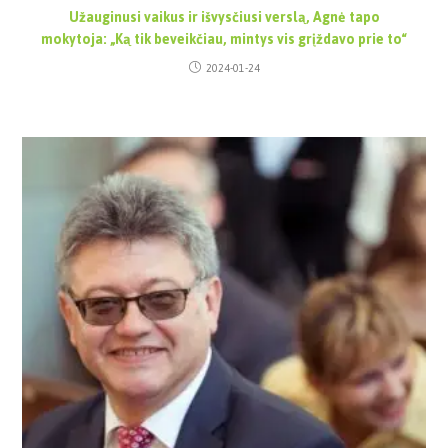
Užauginusi vaikus ir išvysčiusi verslą, Agnė tapo
mokytoja: „Ką tik beveikčiau, mintys vis grįždavo prie to“
2024-01-24