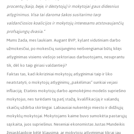
procentų (kaip, beje, ir dėstytojų) ir mokytojai gaus didesnius
atlyginimus. Visa tai daroma šakos susitarimo tarp
valdančiosios koalicijos ir mokytojų interesams atstovaujančių
profsąjungų dvasia.“
Mums žada, mes laukiam. Augant BVP, kylant vidutiniam darbo
užmokesčiui, po mokesčių susijungimo neišvengiamai būtų kilęs
atlyginimas visiems viešojo sektoriaus darbuotojams, nesuprantu
tik, dėl ko taip giriasi valdantieji?
Faktas tas, kad ikikriziniai mokytojų atlyginimai taip ir liko
neatstatyti, o mokytojų atlyginimų „pakėlimas“ sunkiai vejasi
infliaciją. Etatinis mokytojų darbo apmokėjimo modelis supriešino
mokytojus, nes turėdami tą patį stažą, kvalifikaciją ir valandų
skaičių uždirba skirtingai. Labiausiai nukentėjo miesto ir didžiųjų
mokyklų mokytojai. Mokytojams kaime buvo sumokėta pastarųjų
sąskaita, juos supriešinus. Neseniai ekonomistas Justas Mundeikis
žiniasklaidoje kėlė klausimą, ar mokytojų atlyginimai tikrai jau