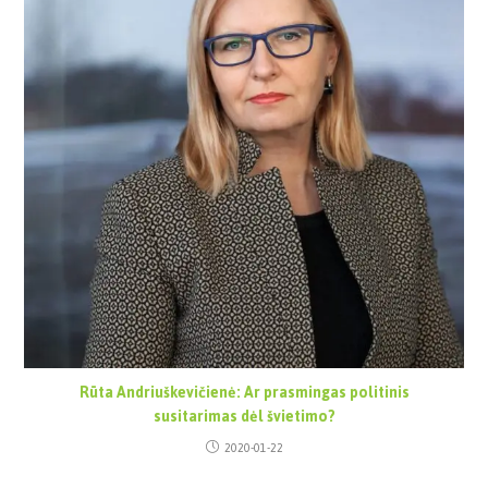
Rūta Andriuškevičienė: Ar prasmingas politinis
susitarimas dėl švietimo?
2020-01-22