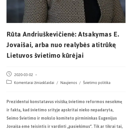
Rūta Andriuškevičienė: Atsakymas E.
Jovaišai, arba nuo realybės atitrūkę
Lietuvos švietimo kūrėjai
2020-03-02
Komentarai žiniasklaidai
/
Naujienos
/
Švietimo politika
Prezidentui konstatavus visišką švietimo reformos nesėkmę
ir faktą, kad švietimo srityje apskritai nieko nepadaryta,
Seimo Švietimo ir mokslo komiteto pirmininkas Eugenijus
Jovaiša ėmė teisintis ir vardinti „pasiekimus“. Tik ar tikrai tai,