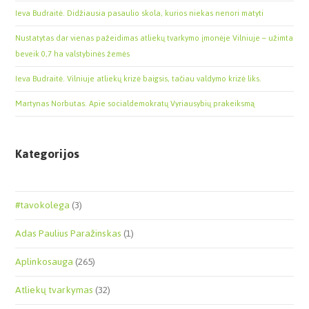
Ieva Budraitė. Didžiausia pasaulio skola, kurios niekas nenori matyti
Nustatytas dar vienas pažeidimas atliekų tvarkymo įmonėje Vilniuje – užimta
beveik 0,7 ha valstybinės žemės
Ieva Budraitė. Vilniuje atliekų krizė baigsis, tačiau valdymo krizė liks.
Martynas Norbutas. Apie socialdemokratų Vyriausybių prakeiksmą
Kategorijos
#tavokolega
(3)
Adas Paulius Paražinskas
(1)
Aplinkosauga
(265)
Atliekų tvarkymas
(32)