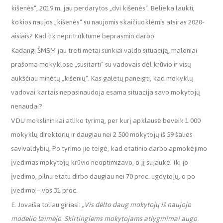
kišenės“, 2019 m. jau perdarytos „dvi kišenės“. Belieka laukti,
kokios naujos „kišenės“ su naujomis skaičiuoklėmis atsiras 2020-
aisiais? Kad tik nepritrūktume beprasmio darbo.
Kadangi ŠMSM jau treti metai sunkiai valdo situaciją, maloniai
prašoma mokyklose „susitarti“ su vadovais dėl krūvio ir visų
aukščiau minėtų „kišenių“. Kas galėtų paneigti, kad mokyklų
vadovai kartais nepasinaudoja esama situacija savo mokytojų
nenaudai?
VDU mokslininkai atliko tyrimą, per kurį apklausė beveik 1 000
mokyklų direktorių ir daugiau nei 2 500 mokytojų iš 59 šalies
savivaldybių. Po tyrimo jie teigė, kad etatinio darbo apmokėjimo
įvedimas mokytojų krūvio neoptimizavo, o jį sujaukė. Iki jo
įvedimo, pilnu etatu dirbo daugiau nei 70 proc. ugdytojų, o po
įvedimo – vos 31 proc.
E. Jovaiša toliau giriasi:
„Vis dėlto daug mokytojų iš naujojo
modelio laimėjo. Skirtingiems mokytojams atlyginimai augo