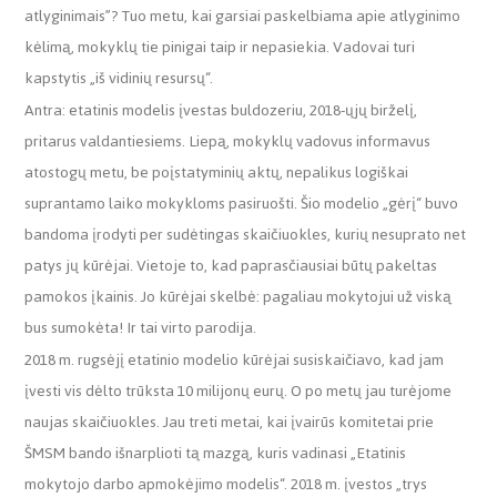
atlyginimais”? Tuo metu, kai garsiai paskelbiama apie atlyginimo
kėlimą, mokyklų tie pinigai taip ir nepasiekia. Vadovai turi
kapstytis „iš vidinių resursų“.
Antra: etatinis modelis įvestas buldozeriu, 2018-ųjų birželį,
pritarus valdantiesiems. Liepą, mokyklų vadovus informavus
atostogų metu, be poįstatyminių aktų, nepalikus logiškai
suprantamo laiko mokykloms pasiruošti. Šio modelio „gėrį“ buvo
bandoma įrodyti per sudėtingas skaičiuokles, kurių nesuprato net
patys jų kūrėjai. Vietoje to, kad paprasčiausiai būtų pakeltas
pamokos įkainis. Jo kūrėjai skelbė: pagaliau mokytojui už viską
bus sumokėta! Ir tai virto parodija.
2018 m. rugsėjį etatinio modelio kūrėjai susiskaičiavo, kad jam
įvesti vis dėlto trūksta 10 milijonų eurų. O po metų jau turėjome
naujas skaičiuokles. Jau treti metai, kai įvairūs komitetai prie
ŠMSM bando išnarplioti tą mazgą, kuris vadinasi „Etatinis
mokytojo darbo apmokėjimo modelis“. 2018 m. įvestos „trys