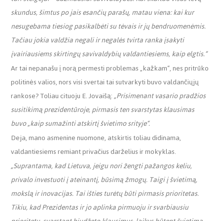
skundus, šimtus po jais esančių parašų, matau viena: kai kur
nesugebama tiesiog pasikalbėti su tėvais ir jų bendruomenėmis.
Tačiau jokia valdžia negali ir negalės tvirta ranka įsakyti
įvairiausiems skirtingų savivaldybių valdantiesiems, kaip elgtis.“
Ar tai nepanašu į norą permesti problemas „kažkam“, nes pritrūko
politinės valios, nors visi svertai tai sutvarkyti buvo valdančiųjų
rankose? Toliau cituoju E. Jovaišą:
„Prisimenant vasario pradžios
susitikimą prezidentūroje, pirmasis ten svarstytas klausimas
buvo „kaip sumažinti atskirtį švietimo srityje“.
Deja, mano asmenine nuomone, atskirtis toliau didinama,
valdantiesiems remiant privačius darželius ir mokyklas.
„Suprantama, kad Lietuva, jeigu nori žengti pažangos keliu,
privalo investuoti į ateinantį, būsimą žmogų. Taigi į švietimą,
mokslą ir inovacijas. Tai išties turėtų būti pirmasis prioritetas.
Tikiu, kad Prezidentas ir jo aplinka pirmuoju ir svarbiausiu