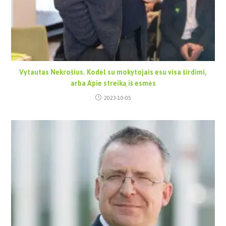
Vytautas Nekrošius. Kodėl su mokytojais esu visa širdimi,
arba Apie streiką iš esmės
2023-10-05