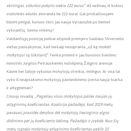
skirtingai, vidurkio pokytis siekia 222 eurus“
. Aš nežinau, iš kokios
statistinės eilutės atsiranda tie 222 eurai. Gal priskaičiuojami
būsimi pinigai, kuriuos skirs jau nauja Vyriausybė po šiemet
vyksiančių
Seimo rinkimų?
Valdančiųjų poziciją puikiai atspindi premjero Sauliaus Skvernelio
viešas pasisakymas, kad niekaip nesupranta „
už ką mokėti
mokytojui tą tūkstantį
“. Tenka priminti ir jau buvusios švietimo
ministrės Jurgitos Petrauskienės nušvilpimą Žalgirio arenoje
Kaune bei šalyje vykusius mokytojų streikus, mitingus. Ar visa tai
vyko iš neapsakomo mokytojų pasitenkinimo įvesta nauja tvarka
ir atlyginimais?
Cituoju Jovaišą:
„
Pagaliau visus mokytojus palies naujas jų
atlyginimų koeficientas. Koalicija pažadėjo, kad 2019 metų
pavasarį prasidės derybos dėl mokytojų tiesioginio algos
didinimo per jų koeficiento kėlimą. Pažadėjo ir įvykdė. Nuo šių
metų rugsėjo mokytojų atlyginimo koeficientas pakils 10