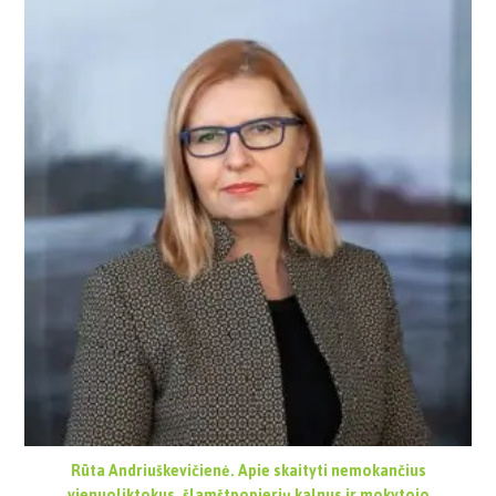
Rūta Andriuškevičienė. Apie skaityti nemokančius
vienuoliktokus, šlamštpopierių kalnus ir mokytojo