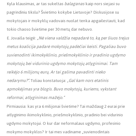
Kyla klausimas, ar tas sukeltas
balaganas
kaip nors siejasi su
pagrindiniu tikslu? Švietimo kokybe Lietuvoje? Diskusijose su
mokytojais ir mokyklų vadovais nuolat tenka apgailestauti, kad
tokio chaoso švietime per 30 metų dar nebuvo.
E. Jovaiša teigė:
„
Nė viena valdžia nepadarė to, ką per šiuos trejus
metus koalicija padarė mokytojų padėčiai keisti. Pagaliau buvo
suvienodinti ikimokyklinio, priešmokyklinio ir pradinio ugdymo
mokytojų bei vidurinio ugdymo mokytojų atlyginimai. Tam
reikėjo 6 milijonų eurų. Ar tai galima pavadinti nieko
nedarymu?“.
Toliau konstatuoja:
„Gal kam nors etatinis
apmokėjimas yra blogis. Buvo mokytojų, kuriems, vykstant
reformai, atlyginimas mažėjo.“
Pirmiausia: kas yra 6 milijonai švietime? Tai maždaug 2 eurai prie
atlyginimo ikimokyklinio, priešmokyklinio, pradinio bei vidurinio
ugdymo mokytojui. O kur dar neformalaus ugdymo, profesinio
mokymo mokyklos? Ir tai mes vadiname „suvienodintais