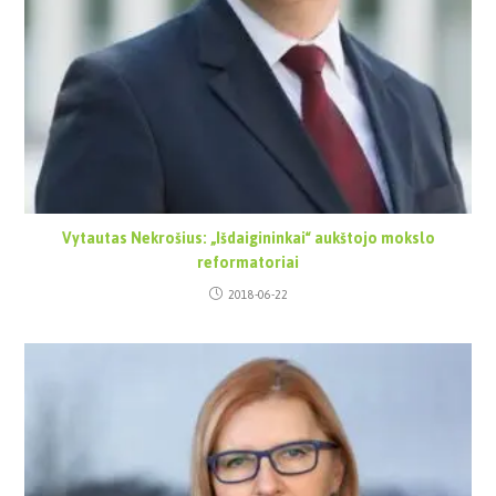
Vytautas Nekrošius: „Išdaigininkai“ aukštojo mokslo
reformatoriai
2018-06-22