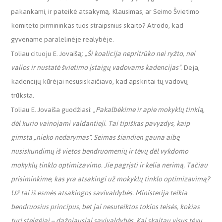
pakankami, ir pateikė atsakymą. Klausimas, ar Seimo Švietimo
komiteto pirmininkas tuos straipsnius skaito? Atrodo, kad
gyvename paralelinėje realybėje.
Toliau cituoju E. Jovaišą:
„Ši koalicija nepritrūko nei ryžto, nei
valios ir nustatė švietimo įstaigų vadovams kadencijas“.
Deja,
kadencijų kūrėjai nesusiskaičiavo, kad apskritai tų vadovų
trūksta.
Toliau E. Jovaiša guodžiasi:
„Pakalbėkime ir apie mokyklų tinklą,
dėl kurio vainojami valdantieji. Tai tipiškas pavyzdys, kaip
gimsta „nieko nedarymas“. Seimas šiandien gauna aibę
nusiskundimų iš vietos bendruomenių ir tėvų dėl vykdomo
mokyklų tinklo optimizavimo. Jie pagrįsti ir kelia nerimą. Tačiau
prisiminkime, kas yra atsakingi už mokyklų tinklo optimizavimą?
Už tai iš esmės atsakingos savivaldybės. Ministerija teikia
bendruosius principus, bet jai nesuteiktos tokios teisės, kokias
turi steigėjai – dažniausiai savivaldybės. Kai skaitau visus tėvų