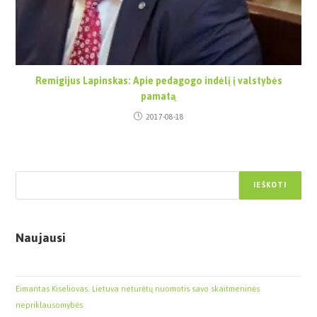
Remigijus Lapinskas: Apie pedagogo indėlį į valstybės
pamatą
2017-08-18
Paieška
IEŠKOTI
Naujausi
Eimantas Kiseliovas. Lietuva neturėtų nuomotis savo skaitmeninės
nepriklausomybės