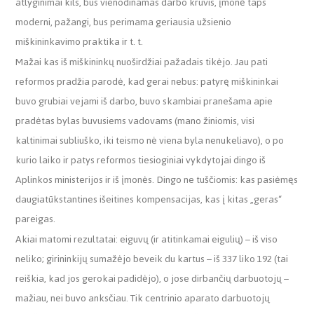
atlyginimai kils, bus vienodinamas darbo krūvis, įmonė taps
moderni, pažangi, bus perimama geriausia užsienio
miškininkavimo praktika ir t. t.
Mažai kas iš miškininkų nuoširdžiai pažadais tikėjo. Jau pati
reformos pradžia parodė, kad gerai nebus: patyrę miškininkai
buvo grubiai vejami iš darbo, buvo skambiai pranešama apie
pradėtas bylas buvusiems vadovams (mano žiniomis, visi
kaltinimai subliuško, iki teismo nė viena byla nenukeliavo), o po
kurio laiko ir patys reformos tiesioginiai vykdytojai dingo iš
Aplinkos ministerijos ir iš įmonės. Dingo ne tuščiomis: kas pasiėmęs
daugiatūkstantines išeitines kompensacijas, kas į kitas „geras“
pareigas.
Akiai matomi rezultatai: eiguvų (ir atitinkamai eigulių) – iš viso
neliko; girininkijų sumažėjo beveik du kartus – iš 337 liko 192 (tai
reiškia, kad jos gerokai padidėjo), o jose dirbančių darbuotojų –
mažiau, nei buvo anksčiau. Tik centrinio aparato darbuotojų