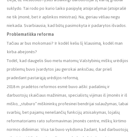
suklydo. Tai rodo po kurio laiko pasipylę atsiprašymai (atsiprašė
ne tik įmonė, bet ir aplinkos ministras). Na, geriau vėliau negu
niekada. Svarbiausia, kad būtų pasimokyta ir padarytos išvados.
Problematiška reforma
Tačiau ar bus mokomasi? Ir kodėl keliu šį klausimą, kodėl man
kirba abejonės?
Todėl, kad daugelis šiuo metu matomų Valstybinių miškų urėdijos
problemų buvo įvardytos jau gerokai anksčiau, dar prieš
pradedant pastarąją urėdijos reformą.
2018 m. pradėtos reformos esmė buvo aiški: padalinių ir
darbuotojų skaičiaus mažinimas, specialistų vijimas iš įmonės ir iš
miško, „stuburo“ miškininkų profesinei bendrijai sulaužymas, labai
svarbių, bet pajamų nenešančių funkcijų atsisakymas, lojalių
reformatoriams rato suformavimas įmonės centre, miškų kirtimo
normos didinimas. Visa tai buvo vykdoma žadant, kad darbuotojų