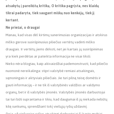
atsakytų į pareikštą kritiką. O kritika pagrįsta, nes klaidų
tikrai padaryta, tiek saugant mišką nuo kenkėjų, tiek jį
kertant.
Ne priešai, o draugai
Manau, kad visas dėl kirtimų sunerimusias organizacijas ir atskirus
miško gerove susirūpinusius piliečius vertėtų vadinti miško
draugais. Ir vertėtų jiems dėkoti, net jei kartais jų susirūpinimas
yra kiek perdėtas ar pateikta informacija ne visai tiksli.
Nieko nėra blogiau, kaip akivaizdžiai pademonstruoti, kad piliečio
nuomonė nereikalinga: stipri valstybė remiasi atsakingais,
sąmoningais ir aktyviais piliečiais. Jie turi pilną teisę domėtis ir
gauti informaciją – ir ne tik iš valstybinės valdžios ar valdymo
organų, bet ir iš valstybės įmonės. Valstybės įmonės darbuotojui
tai turi būti suprantama ir tikiu, kad daugumai iš jų niekada nebūtų
kilę sunkumų, sprendžiant tokį viešųjų ryšių uždavinį.
Deja, už viešuosius ryšius atsakingi darbuotojai šį kartą grubiai