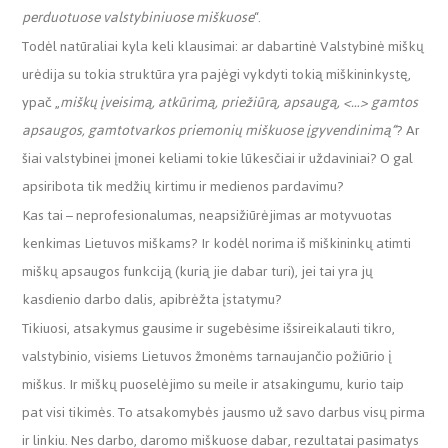
perduotuose valstybiniuose miškuose
“.
Todėl natūraliai kyla keli klausimai: ar dabartinė Valstybinė miškų
urėdija su tokia struktūra yra pajėgi vykdyti tokią miškininkystę,
ypač „
miškų įveisimą, atkūrimą, priežiūrą, apsaugą, <…> gamtos
apsaugos, gamtotvarkos priemonių miškuose įgyvendinimą“
? Ar
šiai valstybinei įmonei keliami tokie lūkesčiai ir uždaviniai? O gal
apsiribota tik medžių kirtimu ir medienos pardavimu?
Kas tai – neprofesionalumas, neapsižiūrėjimas ar motyvuotas
kenkimas Lietuvos miškams? Ir kodėl norima iš miškininkų atimti
miškų apsaugos funkciją (kurią jie dabar turi), jei tai yra jų
kasdienio darbo dalis, apibrėžta įstatymu?
Tikiuosi, atsakymus gausime ir sugebėsime išsireikalauti tikro,
valstybinio, visiems Lietuvos žmonėms tarnaujančio požiūrio į
miškus. Ir miškų puoselėjimo su meile ir atsakingumu, kurio taip
pat visi tikimės. To atsakomybės jausmo už savo darbus visų pirma
ir linkiu. Nes darbo, daromo miškuose dabar, rezultatai pasimatys