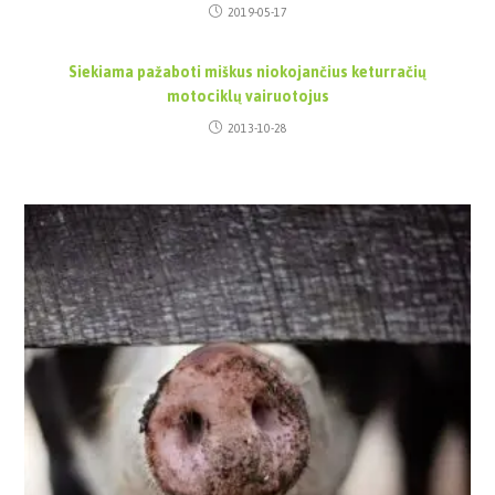
2019-05-17
Siekiama pažaboti miškus niokojančius keturračių
motociklų vairuotojus
2013-10-28