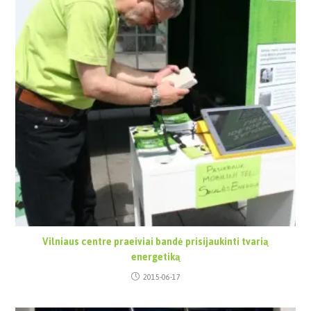
Vilniaus centre praeiviai bandė prisijaukinti tvarią
energetiką
2015-06-17