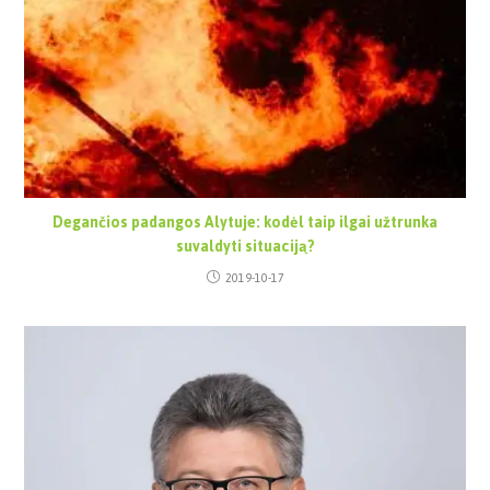
Degančios padangos Alytuje: kodėl taip ilgai užtrunka
suvaldyti situaciją?
2019-10-17