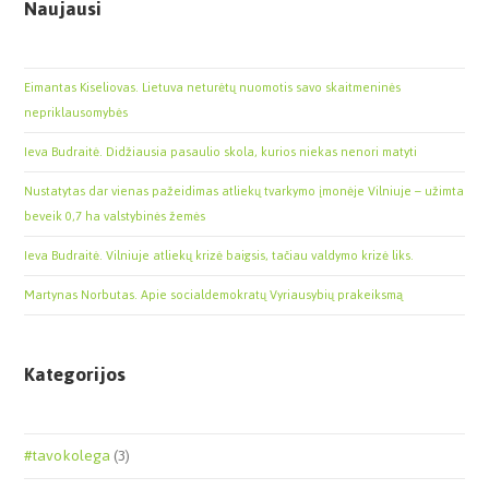
Naujausi
Eimantas Kiseliovas. Lietuva neturėtų nuomotis savo skaitmeninės
nepriklausomybės
Ieva Budraitė. Didžiausia pasaulio skola, kurios niekas nenori matyti
Nustatytas dar vienas pažeidimas atliekų tvarkymo įmonėje Vilniuje – užimta
beveik 0,7 ha valstybinės žemės
Ieva Budraitė. Vilniuje atliekų krizė baigsis, tačiau valdymo krizė liks.
Martynas Norbutas. Apie socialdemokratų Vyriausybių prakeiksmą
Kategorijos
#tavokolega
(3)