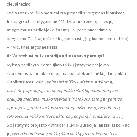
dievai težino.
Tačiau ar tikrai šiuo metu tai yra pirmaeilis spręstinas klausimas?
Ir kaipgi su tais atlyginimais? Mokytojai streikuoja, nes jų
atlyginimai nepadidėjo iki žadėtų 130 proc. nuo vidutinio
atlyginimo. Tai štai, miškininkų specialistų (tų, kur ne centre dirba)
– ir vidutinės algos nesiekia.
Ar Valstybinė miškų urėdija atlieka savo pareigą?
Vyksta papildyto ir atnaujinto Miškų įstatymo projekto
svarstymas. Jame akcentuojama kompleksinė miškų ūkio veikla.
Ji apibrėžiama, kaip „
apimanti miškų įveisimą, atkūrimą,
priežiūrą, apsaugą, racionalų miško išteklių naudojimą bei
prekybą mediena, miško ištekliais ir biokuru, taip pat gamtos
apsaugos, gamtotvarkos priemonių miškuose įgyvendinimą,
rekreacinės miško infrastruktūros įrengimą ir priežiūrą
“ (2 str.).
Šio įstatymo projekto 4 straipsnis „Miškų urėdija“ aiškiai sako, kad
ji „
vykdo kompleksinę miškų ūkio veiklą jai patikėjimo teise