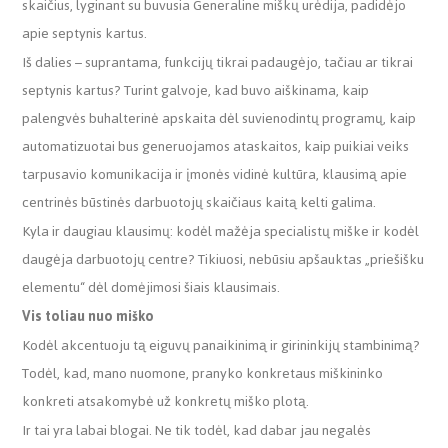
skaičius, lyginant su buvusia Generaline miškų urėdija, padidėjo
apie septynis kartus.
Iš dalies – suprantama, funkcijų tikrai padaugėjo, tačiau ar tikrai
septynis kartus? Turint galvoje, kad buvo aiškinama, kaip
palengvės buhalterinė apskaita dėl suvienodintų programų, kaip
automatizuotai bus generuojamos ataskaitos, kaip puikiai veiks
tarpusavio komunikacija ir įmonės vidinė kultūra, klausimą apie
centrinės būstinės darbuotojų skaičiaus kaitą kelti galima.
Kyla ir daugiau klausimų: kodėl mažėja specialistų miške ir kodėl
daugėja darbuotojų centre? Tikiuosi, nebūsiu apšauktas „priešišku
elementu“ dėl domėjimosi šiais klausimais.
Vis toliau nuo miško
Kodėl akcentuoju tą eiguvų panaikinimą ir girininkijų stambinimą?
Todėl, kad, mano nuomone, pranyko konkretaus miškininko
konkreti atsakomybė už konkretų miško plotą.
Ir tai yra labai blogai. Ne tik todėl, kad dabar jau negalės