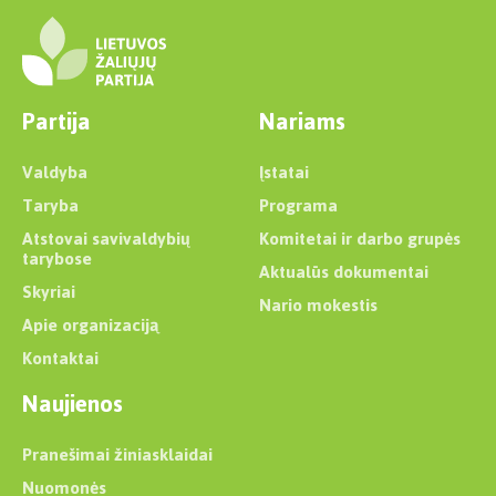
Partija
Nariams
Valdyba
Įstatai
Taryba
Programa
Atstovai savivaldybių
Komitetai ir darbo grupės
tarybose
Aktualūs dokumentai
Skyriai
Nario mokestis
Apie organizaciją
Kontaktai
Naujienos
Pranešimai žiniasklaidai
Nuomonės