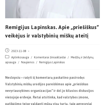
Remigijus Lapinskas. Apie „priešiškus“
veikėjus ir valstybinių miškų ateitį
2023-11-08
Aplinkosauga
/
Komentarai žiniasklaidai
/
Medžių ir želdynų
apsauga
/
Naujienos
/
Remigijus Lapinskas
Neslėpsiu – rašyti šį komentarą paskatino pasirodęs
Valstybinių miškų urėdijos pareiškimas apie „priešiškas
nevyriausybines organizacijas” ir dėl jo kilusios diskusijos
viešojoje erdvėje. Retai atsitinka, kad valstybės įmonė,
patikėjimo teise valdanti mūsų visų turtą, taip agresyviai