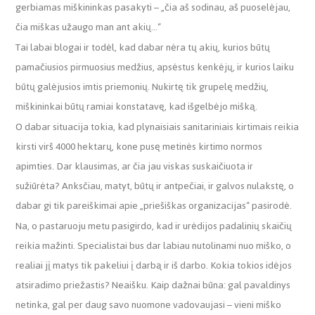
gerbiamas miškininkas pasakyti – „čia aš sodinau, aš puoselėjau,
čia miškas užaugo man ant akių…“
Tai labai blogai ir todėl, kad dabar nėra tų akių, kurios būtų
pamačiusios pirmuosius medžius, apsėstus kenkėjų, ir kurios laiku
būtų galėjusios imtis priemonių. Nukirtę tik grupelę medžių,
miškininkai būtų ramiai konstatavę, kad išgelbėjo mišką.
O dabar situacija tokia, kad plynaisiais sanitariniais kirtimais reikia
kirsti virš 4000 hektarų, kone pusę metinės kirtimo normos
apimties. Dar klausimas, ar čia jau viskas suskaičiuota ir
sužiūrėta? Anksčiau, matyt, būtų ir antpečiai, ir galvos nulakstę, o
dabar gi tik pareiškimai apie „priešiškas organizacijas“ pasirodė.
Na, o pastaruoju metu pasigirdo, kad ir urėdijos padalinių skaičių
reikia mažinti. Specialistai bus dar labiau nutolinami nuo miško, o
realiai jį matys tik pakeliui į darbą ir iš darbo. Kokia tokios idėjos
atsiradimo priežastis? Neaišku. Kaip dažnai būna: gal pavaldinys
netinka, gal per daug savo nuomone vadovaujasi – vieni miško