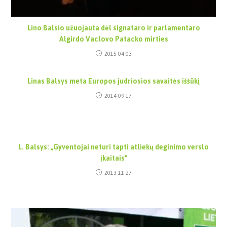
Lino Balsio užuojauta dėl signataro ir parlamentaro
Algirdo Vaclovo Patacko mirties
2015-04-03
Linas Balsys meta Europos judriosios savaitės iššūkį
2014-09-17
L. Balsys: „Gyventojai neturi tapti atliekų deginimo verslo
įkaitais“
2013-11-27