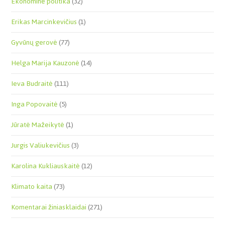
Ekonominė politika
(32)
Erikas Marcinkevičius
(1)
Gyvūnų gerovė
(77)
Helga Marija Kauzonė
(14)
Ieva Budraitė
(111)
Inga Popovaitė
(5)
Jūratė Mažeikytė
(1)
Jurgis Valiukevičius
(3)
Karolina Kukliauskaitė
(12)
Klimato kaita
(73)
Komentarai žiniasklaidai
(271)