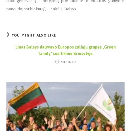
biokogeneraciją – perėjimą prie šilumos ir elektros gamybos
panaudojant biokurą“, – sakė L. Balsys.
YOU MIGHT ALSO LIKE
Linas Balsys dalyvavo Europos žaliųjų grupės „Green
family“ susitikime Briuselyje
2013-02-07