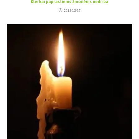
Klerkai paprastiems žmonėms nedirba
2015-12-17