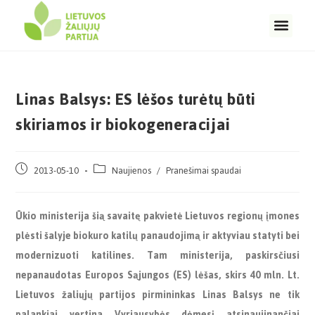
Linas Balsys: ES lėšos turėtų būti
skiriamos ir biokogeneracijai
2013-05-10
Naujienos
/
Pranešimai spaudai
Ūkio ministerija šią savaitę pakvietė Lietuvos regionų įmones
plėsti šalyje biokuro katilų panaudojimą ir aktyviau statyti bei
modernizuoti katilines. Tam ministerija, paskirsčiusi
nepanaudotas Europos Sąjungos (ES) lėšas, skirs 40 mln. Lt.
Lietuvos žaliųjų partijos pirmininkas Linas Balsys ne tik
palankiai vertina Vyriausybės dėmesį atsinaujinančiai