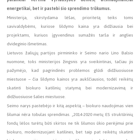
energetikai, bet ir pastebi šio sprendimo trūkumus.
Ministerija, skirstydama lėšas, prioritetą teiks toms
savivaldybėms, kuriose šildymo kaina yra didžiausia bei
projektams, kuriuos įgyvendinus sumažės tarša ir anglies
dvideginio išmetimas.
Lietuvos žaliųjų partijos pirmininko ir Seimo nario Lino Balsio
nuomone, toks ministerijos žingsnis yra sveikintinas, tačiau jis
pažymėjo, kad pagrindinės problemos glūdi didžiuosiuose
miestuose – čia šildymo kainos yra aukščiausios, todėl reikėtų
skatinti biokuro katilinių statymą bei modernizavimą ir
didžiuosiuose šalies miestuose.
Seimo narys pastebėjo ir kitą aspektą – biokuro naudojimas vien
šilumai nėra tobulas sprendimas. „2014-2020 metų ES struktūrinių
fondų lėšos turėtų būti skirtos ne tik šilumos ūkio perėjimui prie
biokuro, modernizuojant katilines, bet taip pat reikėtų skatinti