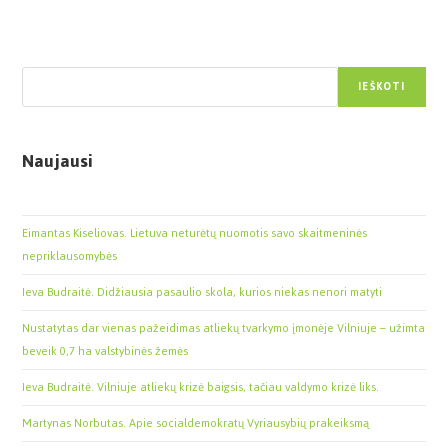
Paieška
IEŠKOTI
Naujausi
Eimantas Kiseliovas. Lietuva neturėtų nuomotis savo skaitmeninės
nepriklausomybės
Ieva Budraitė. Didžiausia pasaulio skola, kurios niekas nenori matyti
Nustatytas dar vienas pažeidimas atliekų tvarkymo įmonėje Vilniuje – užimta
beveik 0,7 ha valstybinės žemės
Ieva Budraitė. Vilniuje atliekų krizė baigsis, tačiau valdymo krizė liks.
Martynas Norbutas. Apie socialdemokratų Vyriausybių prakeiksmą