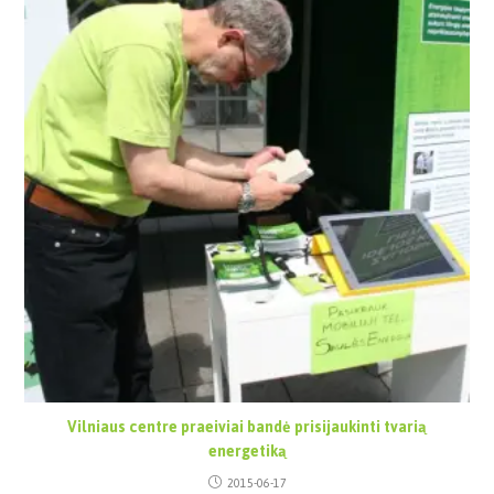
Vilniaus centre praeiviai bandė prisijaukinti tvarią
energetiką
2015-06-17