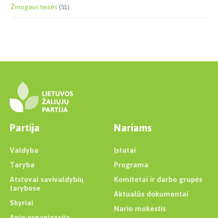
Žmogaus teisės
(51)
Partija
Nariams
Valdyba
Įstatai
Taryba
Programa
Atstovai savivaldybių
Komitetai ir darbo grupės
tarybose
Aktualūs dokumentai
Skyriai
Nario mokestis
Apie organizaciją