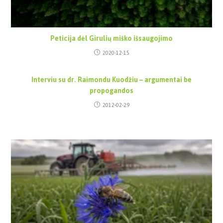
Peticija dėl Girulių miško išsaugojimo
2020-12-15
Interviu su dr. Raimondu Kuodžiu – argumentai be
propogandos
2012-02-29