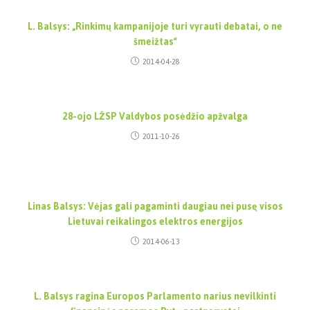
L. Balsys: „Rinkimų kampanijoje turi vyrauti debatai, o ne
šmeižtas“
2014-04-28
28-ojo LŽSP Valdybos posėdžio apžvalga
2011-10-26
Linas Balsys: Vėjas gali pagaminti daugiau nei pusę visos
Lietuvai reikalingos elektros energijos
2014-06-13
L. Balsys ragina Europos Parlamento narius nevilkinti