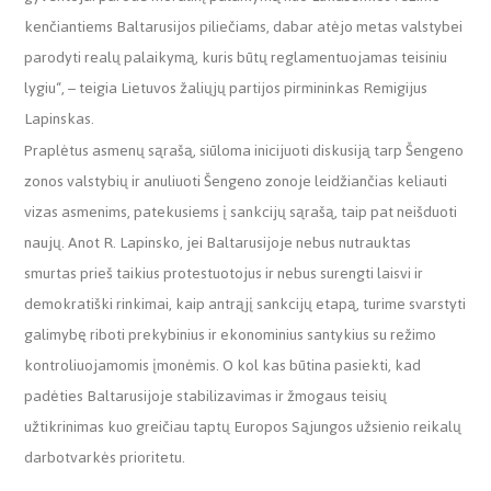
kenčiantiems Baltarusijos piliečiams, dabar atėjo metas valstybei
parodyti realų palaikymą, kuris būtų reglamentuojamas teisiniu
lygiu“, – teigia Lietuvos žaliųjų partijos pirmininkas Remigijus
Lapinskas.
Praplėtus asmenų sąrašą, siūloma inicijuoti diskusiją tarp Šengeno
zonos valstybių ir anuliuoti Šengeno zonoje leidžiančias keliauti
vizas asmenims, patekusiems į sankcijų sąrašą, taip pat neišduoti
naujų. Anot R. Lapinsko, jei Baltarusijoje nebus nutrauktas
smurtas prieš taikius protestuotojus ir nebus surengti laisvi ir
demokratiški rinkimai, kaip antrąjį sankcijų etapą, turime svarstyti
galimybę riboti prekybinius ir ekonominius santykius su režimo
kontroliuojamomis įmonėmis. O kol kas būtina pasiekti, kad
padėties Baltarusijoje stabilizavimas ir žmogaus teisių
užtikrinimas kuo greičiau taptų Europos Sąjungos užsienio reikalų
darbotvarkės prioritetu.