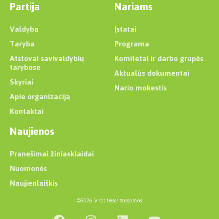
Partija
Nariams
Valdyba
Įstatai
Taryba
Programa
Atstovai savivaldybių
Komitetai ir darbo grupės
tarybose
Aktualūs dokumentai
Skyriai
Nario mokestis
Apie organizaciją
Kontaktai
Naujienos
Pranešimai žiniasklaidai
Nuomonės
Naujienlaiškis
©2026. Visos teisės saugomos.