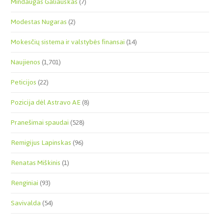
Mindaugas Galiauskas
(7)
Modestas Nugaras
(2)
Mokesčių sistema ir valstybės finansai
(14)
Naujienos
(1,701)
Peticijos
(22)
Pozicija dėl Astravo AE
(8)
Pranešimai spaudai
(528)
Remigijus Lapinskas
(96)
Renatas Miškinis
(1)
Renginiai
(93)
Savivalda
(54)