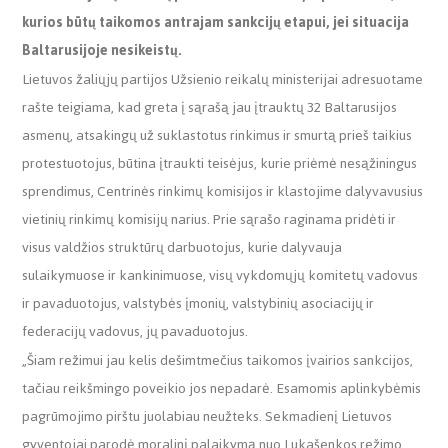
kurios būtų taikomos antrajam sankcijų etapui, jei situacija
Baltarusijoje nesikeistų.
Lietuvos žaliųjų partijos Užsienio reikalų ministerijai adresuotame
rašte teigiama, kad greta į sąrašą jau įtrauktų 32 Baltarusijos
asmenų, atsakingų už suklastotus rinkimus ir smurtą prieš taikius
protestuotojus, būtina įtraukti teisėjus, kurie priėmė nesąžiningus
sprendimus, Centrinės rinkimų komisijos ir klastojime dalyvavusius
vietinių rinkimų komisijų narius. Prie sąrašo raginama pridėti ir
visus valdžios struktūrų darbuotojus, kurie dalyvauja
sulaikymuose ir kankinimuose, visų vykdomųjų komitetų vadovus
ir pavaduotojus, valstybės įmonių, valstybinių asociacijų ir
federacijų vadovus, jų pavaduotojus.
„Šiam režimui jau kelis dešimtmečius taikomos įvairios sankcijos,
tačiau reikšmingo poveikio jos nepadarė. Esamomis aplinkybėmis
pagrūmojimo pirštu juolabiau neužteks. Sekmadienį Lietuvos
gyventojai parodė moralinį palaikymą nuo Lukašenkos režimo