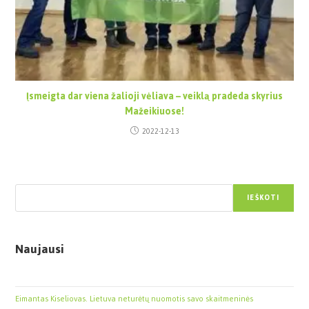
Įsmeigta dar viena žalioji vėliava – veiklą pradeda skyrius
Mažeikiuose!
2022-12-13
Paieška
IEŠKOTI
Naujausi
Eimantas Kiseliovas. Lietuva neturėtų nuomotis savo skaitmeninės