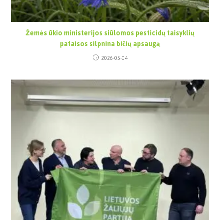
Žemės ūkio ministerijos siūlomos pesticidų taisyklių
pataisos silpnina bičių apsaugą
2026-05-04