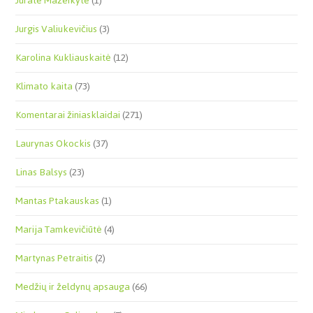
Jūratė Mažeikytė
(1)
Jurgis Valiukevičius
(3)
Karolina Kukliauskaitė
(12)
Klimato kaita
(73)
Komentarai žiniasklaidai
(271)
Laurynas Okockis
(37)
Linas Balsys
(23)
Mantas Ptakauskas
(1)
Marija Tamkevičiūtė
(4)
Martynas Petraitis
(2)
Medžių ir želdynų apsauga
(66)