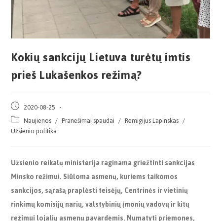
Kokių sankcijų Lietuva turėtų imtis
prieš Lukašenkos režimą?
2020-08-25
Naujienos
/
Pranešimai spaudai
/
Remigijus Lapinskas
/
Užsienio politika
Užsienio reikalų ministerija raginama griežtinti sankcijas
Minsko režimui. Siū
loma asmen
ų, kuriems taikomos
sankcijos, sąrašą praplėsti teisėjų
, Centrin
ės ir vietinių
rinkimų komisijų narių
, valstybini
ų į
moni
ų vadovų ir kitų
režimui lojalių
asmen
ų pavardėmis. Numatyti priemones,