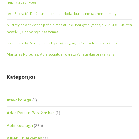
nepriklausomybės
Ieva Budraitė. Didžiausia pasaulio skola, kurios niekas nenori matyti
Nustatytas dar vienas pažeidimas atliekų tvarkymo įmonėje Vilniuje – užimta
beveik 0,7 ha valstybinės žemės
Ieva Budraitė. Vilniuje atliekų krizė baigsis, tačiau valdymo krizė liks.
Martynas Norbutas. Apie socialdemokratų Vyriausybių prakeiksmą
Kategorijos
#tavokolega
(3)
Adas Paulius Paražinskas
(1)
Aplinkosauga
(265)
Atliekų tvarkymas
(32)