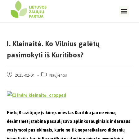
I. Kleinaitė. Ko Vilnius galėtų
pasimokyti iš Kuritibos?
2015-02-04
Naujienos
Pietų Brazilijoje įsikūręs miestas Kuritiba jau ne vieną
dešimtmetį stebina pasaulį savo aplinkosauginiais ir darnaus
vystymosi pasiekimais, kurie ne tik nepareikalavo didesnių
investicijų, bet ir finansiškai praturtino miesto gyventojus.