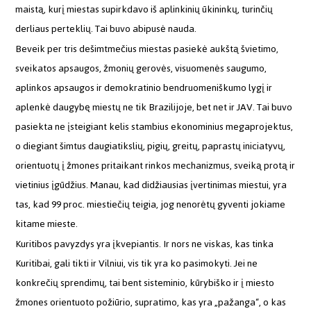
maistą, kurį miestas supirkdavo iš aplinkinių ūkininkų, turinčių
derliaus perteklių. Tai buvo abipusė nauda.
Beveik per tris dešimtmečius miestas pasiekė aukštą švietimo,
sveikatos apsaugos, žmonių gerovės, visuomenės saugumo,
aplinkos apsaugos ir demokratinio bendruomeniškumo lygį ir
aplenkė daugybę miestų ne tik Brazilijoje, bet net ir JAV. Tai buvo
pasiekta ne įsteigiant kelis stambius ekonominius megaprojektus,
o diegiant šimtus daugiatikslių, pigių, greitų, paprastų iniciatyvų,
orientuotų į žmones pritaikant rinkos mechanizmus, sveiką protą ir
vietinius įgūdžius. Manau, kad didžiausias įvertinimas miestui, yra
tas, kad 99 proc. miestiečių teigia, jog nenorėtų gyventi jokiame
kitame mieste.
Kuritibos pavyzdys yra įkvepiantis. Ir nors ne viskas, kas tinka
Kuritibai, gali tikti ir Vilniui, vis tik yra ko pasimokyti. Jei ne
konkrečių sprendimų, tai bent sisteminio, kūrybiško ir į miesto
žmones orientuoto požiūrio, supratimo, kas yra „pažanga“, o kas