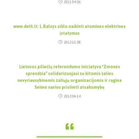
2011-04-26
www.delfi.lt: L.Balsys siūlo naikinti atominės elektrinės
įstatymus
2012-11-28
Lietuvos piliečių referendumo iniciatyva “Žmonės
sprendžia” solidarizuojasi su kitomis šalies
nevyriausybinėmis žaliųjų organizacijomis ir ragina
Seimo narius prisiimti atsakomybę
2012-06-14