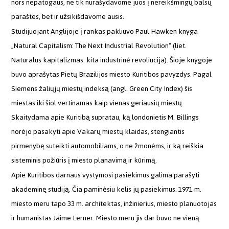
nors nepatogaus, ne tik nurašydavome juos į nereikšmingų balsų
paraštes, bet ir užsikišdavome ausis.
Studijuojant Anglijoje į rankas pakliuvo Paul Hawken knyga
„Natural Capitalism: The Next Industrial Revolution“ (liet.
Natūralus kapitalizmas: kita industrinė revoliucija). Šioje knygoje
buvo aprašytas Pietų Brazilijos miesto Kuritibos pavyzdys. Pagal
Siemens žaliųjų miestų indeksą (angl. Green City Index) šis
miestas iki šiol vertinamas kaip vienas geriausių miestų.
Skaitydama apie Kuritibą supratau, ką londonietis M. Billings
norėjo pasakyti apie Vakarų miestų klaidas, stengiantis
pirmenybę suteikti automobiliams, o ne žmonėms, ir ką reiškia
sisteminis požiūris į miesto planavimą ir kūrimą.
Apie Kuritibos darnaus vystymosi pasiekimus galima parašyti
akademinę studiją. Čia paminėsiu kelis jų pasiekimus. 1971 m.
miesto meru tapo 33 m. architektas, inžinierius, miesto planuotojas
ir humanistas Jaime Lerner. Miesto meru jis dar buvo ne vieną