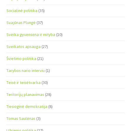
Socialinė politika
(35)
Svajūnas Plungė
(37)
Sveika gyvensena ir mityba
(10)
Sveikatos apsauga
(27)
Švietimo politika
(21)
Tarybos nario interviu
(1)
Teisė ir teisėtvarka
(30)
Teritorijų planavimas
(28)
Tiesioginė demokratija
(8)
Tomas Saulėnas
(3)
Užsienio politika
(27)