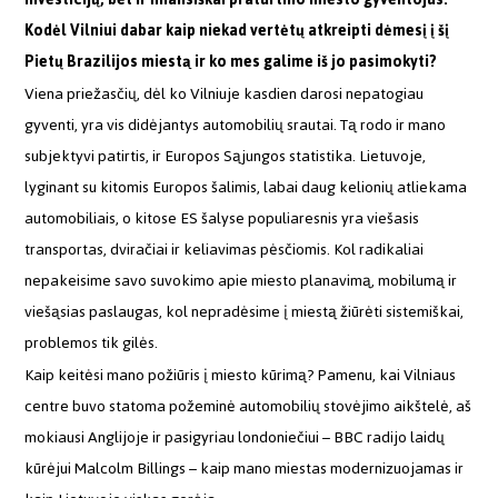
Kodėl Vilniui dabar kaip niekad vertėtų atkreipti dėmesį į šį
Pietų Brazilijos miestą ir ko mes galime iš jo pasimokyti?
Viena priežasčių, dėl ko Vilniuje kasdien darosi nepatogiau
gyventi, yra vis didėjantys automobilių srautai. Tą rodo ir mano
subjektyvi patirtis, ir Europos Sąjungos statistika. Lietuvoje,
lyginant su kitomis Europos šalimis, labai daug kelionių atliekama
automobiliais, o kitose ES šalyse populiaresnis yra viešasis
transportas, dviračiai ir keliavimas pėsčiomis. Kol radikaliai
nepakeisime savo suvokimo apie miesto planavimą, mobilumą ir
viešąsias paslaugas, kol nepradėsime į miestą žiūrėti sistemiškai,
problemos tik gilės.
Kaip keitėsi mano požiūris į miesto kūrimą? Pamenu, kai Vilniaus
centre buvo statoma požeminė automobilių stovėjimo aikštelė, aš
mokiausi Anglijoje ir pasigyriau londoniečiui – BBC radijo laidų
kūrėjui Malcolm Billings – kaip mano miestas modernizuojamas ir