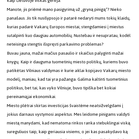
kaip Lietuvoje viskas gerėja.
Manote, jis priėmė mano pasigyrimą už „gryną pinigą“? Nieko
panašaus. Jis tik nusišypsojo ir patarė nedaryti mums tokių klaidų,
kurias padarė Vakarų Europos miestai, stengdamiesi į miestus
sutalpinti kuo daugiau automobilių. Nustebau ir nesupratau, kodėl
neteisinga stengtis išspręsti parkavimo problemas?
Buvau jauna, mažai mačius pasaulio ir skaičius palyginti mažai
knygų. Kaip ir dauguma tuometinių miesto politikų, kuriems buvo
patikėtas Vilniaus valdymas ir kurie aklai kopijavo Vakarų miesto
modelį, maniau, kad tai yra pažanga. Galima kaltinti tuometinius
politikus, bet tai, kas vyko Vilniuje, buvo tipiška bet kokiai
pereinamąjai ekonomikai.
Miesto plėtrai skirtas investicijas švaistėme neatsižvelgdami į
jokius darnaus vystymosi aspektus. Mes leidome pinigams valdyti
miestą manydami, kad nematoma rinkos ranka stebuklingai viską
sureguliuos taip, kaip geriausia visiems, o jei kas pasakydavo ką