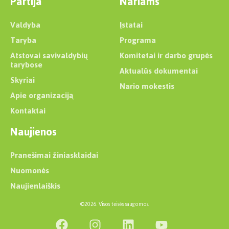
Partija
Nariams
Valdyba
Įstatai
Taryba
Programa
Atstovai savivaldybių
Komitetai ir darbo grupės
tarybose
Aktualūs dokumentai
Skyriai
Nario mokestis
Apie organizaciją
Kontaktai
Naujienos
Pranešimai žiniasklaidai
Nuomonės
Naujienlaiškis
©2026. Visos teisės saugomos.