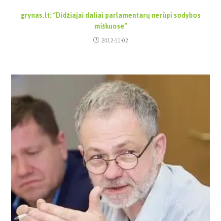
grynas.lt: “Didžiajai daliai parlamentarų nerūpi sodybos
miškuose”
2012-11-02