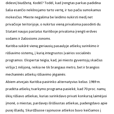
didesnį biudžetą. Kodėl? Todėl, kad įrengtas parkas padidina
šalia esančio nekilnojamo turto vertę, ir tuo pačiu sumokamus
mokesčius. Mieste negalima be leidimo nukirsti medį net
privačioje teritorijoje, o nukirtus vieną privaloma pasodinti du.
Statant naujus pastatus Kuritiboje privaloma įrengti erdves
sodams ir žaliosioms zonoms.
Kuritiba sukūrė vieną geriausių pasaulyje atliekų surinkimo ir
rūšiavimo sistemų, į kurią integruotos įvairios socialinės
programos. Ekspertai teigia, kad, jei miesto gyventojų skaičius
viršija 1 milijoną, reikia ne tik brangaus metro, bet ir brangios
mechaninės atliekų rūšiavimo jėgainės.
Abiem atvejais Kuritiba pasirinko alternatyvius kelius. 1989 m.
pradėta atliekų tvarkymo programa pasiekė, kad 70 proc. namų
ūkių rūšiavo atliekas, kurias surinkdavo privati konkursą laimėjusi
įmonė, o miestas, pardavęs išrūšiuotas atliekas, padengdavo apie
pusę išlaidų. Skurdžiuose rajonuose atliekos buvo keičiamos į