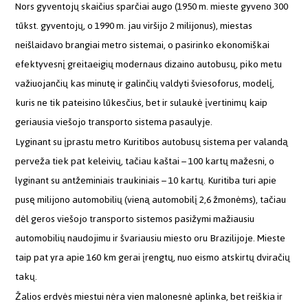
Nors gyventojų skaičius sparčiai augo (1950 m. mieste gyveno 300
tūkst. gyventojų, o 1990 m. jau viršijo 2 milijonus), miestas
neišlaidavo brangiai metro sistemai, o pasirinko ekonomiškai
efektyvesnį greitaeigių modernaus dizaino autobusų, piko metu
važiuojančių kas minutę ir galinčių valdyti šviesoforus, modelį,
kuris ne tik pateisino lūkesčius, bet ir sulaukė įvertinimų kaip
geriausia viešojo transporto sistema pasaulyje.
Lyginant su įprastu metro Kuritibos autobusų sistema per valandą
perveža tiek pat keleivių, tačiau kaštai – 100 kartų mažesni, o
lyginant su antžeminiais traukiniais – 10 kartų. Kuritiba turi apie
pusę milijono automobilių (vieną automobilį 2,6 žmonėms), tačiau
dėl geros viešojo transporto sistemos pasižymi mažiausiu
automobilių naudojimu ir švariausiu miesto oru Brazilijoje. Mieste
taip pat yra apie 160 km gerai įrengtų, nuo eismo atskirtų dviračių
takų.
Žalios erdvės miestui nėra vien malonesnė aplinka, bet reiškia ir