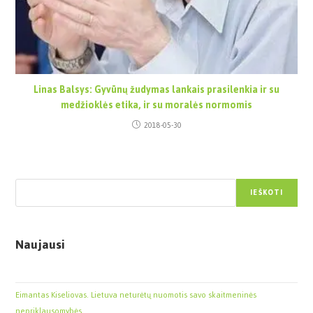
Linas Balsys: Gyvūnų žudymas lankais prasilenkia ir su
medžioklės etika, ir su moralės normomis
2018-05-30
Paieška
IEŠKOTI
Naujausi
Eimantas Kiseliovas. Lietuva neturėtų nuomotis savo skaitmeninės
nepriklausomybės