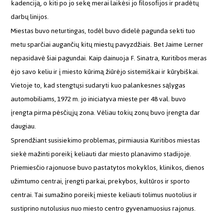
kadenciją, o kiti po jo sekę merai laikėsi jo filosofijos ir pradėtų
darbų linijos.
Miestas buvo neturtingas, todėl buvo didelė pagunda sekti tuo
metu sparčiai augančių kitų miestų pavyzdžiais. Bet Jaime Lerner
nepasidavė šiai pagundai. Kaip dainuoja F. Sinatra, Kuritibos meras
ėjo savo keliu ir į miesto kūrimą žiūrėjo sistemiškai ir kūrybiškai.
Vietoje to, kad stengtųsi sudaryti kuo palankesnes sąlygas
automobiliams, 1972 m. jo iniciatyva mieste per 48 val. buvo
įrengta pirma pėsčiųjų zona. Vėliau tokių zonų buvo įrengta dar
daugiau.
Sprendžiant susisiekimo problemas, pirmiausia Kuritibos miestas
siekė mažinti poreikį keliauti dar miesto planavimo stadijoje.
Priemiesčio rajonuose buvo pastatytos mokyklos, klinikos, dienos
užimtumo centrai, įrengti parkai, prekybos, kultūros ir sporto
centrai. Tai sumažino poreikį mieste keliauti tolimus nuotolius ir
sustiprino nutolusius nuo miesto centro gyvenamuosius rajonus.