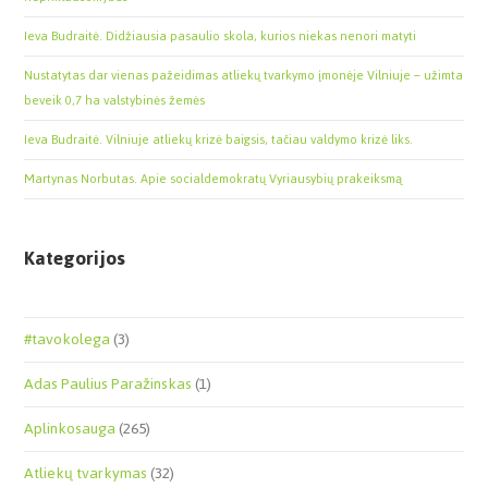
Ieva Budraitė. Didžiausia pasaulio skola, kurios niekas nenori matyti
Nustatytas dar vienas pažeidimas atliekų tvarkymo įmonėje Vilniuje – užimta
beveik 0,7 ha valstybinės žemės
Ieva Budraitė. Vilniuje atliekų krizė baigsis, tačiau valdymo krizė liks.
Martynas Norbutas. Apie socialdemokratų Vyriausybių prakeiksmą
Kategorijos
#tavokolega
(3)
Adas Paulius Paražinskas
(1)
Aplinkosauga
(265)
Atliekų tvarkymas
(32)