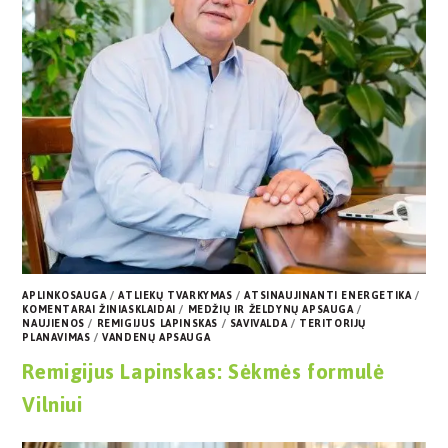
APLINKOSAUGA
/
ATLIEKŲ TVARKYMAS
/
ATSINAUJINANTI ENERGETIKA
/
KOMENTARAI ŽINIASKLAIDAI
/
MEDŽIŲ IR ŽELDYNŲ APSAUGA
/
NAUJIENOS
/
REMIGIJUS LAPINSKAS
/
SAVIVALDA
/
TERITORIJŲ
PLANAVIMAS
/
VANDENŲ APSAUGA
Remigijus Lapinskas: Sėkmės formulė
Vilniui