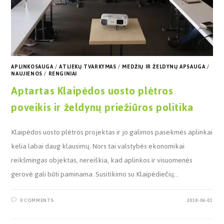
APLINKOSAUGA
/
ATLIEKŲ TVARKYMAS
/
MEDŽIŲ IR ŽELDYNŲ APSAUGA
/
NAUJIENOS
/
RENGINIAI
Aptartas Klaipėdos uosto plėtros
poveikis ir želdynų priežiūros politika
Klaipėdos uosto plėtros projektas ir jo galimos pasekmės aplinkai
kelia labai daug klausimų. Nors tai valstybės ekonomikai
reikšmingas objektas, nereiškia, kad aplinkos ir visuomenės
gerovė gali būti paminama. Susitikimo su Klaipėdiečių…
0 COMMENTS
2018-06-01