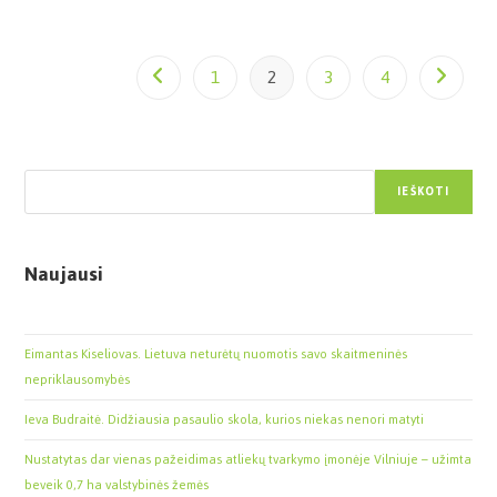
1
2
3
4
Paieška
IEŠKOTI
Naujausi
Eimantas Kiseliovas. Lietuva neturėtų nuomotis savo skaitmeninės
nepriklausomybės
Ieva Budraitė. Didžiausia pasaulio skola, kurios niekas nenori matyti
Nustatytas dar vienas pažeidimas atliekų tvarkymo įmonėje Vilniuje – užimta
beveik 0,7 ha valstybinės žemės