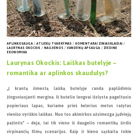
APLINKOSAUGA
/
ATLIEKŲ TVARKYMAS
/
KOMENTARAI ŽINIASKLAIDAI
/
LAURYNAS OKOCKIS
/
NAUJIENOS
/
VANDENŲ APSAUGA
/
ŽIEDINĖ
EKONOMIKA
Laurynas Okockis: Laiškas butelyje –
romantika ar aplinkos skaudulys?
„Į krantą išmestą laišką butelyje randa paplūdimiu
žingsniuojanti mergina. Iš butelio lengvai išslysta pageltusio
popieriaus lapas, kuriame prieš kelerius metus rašytas
vienišo vyriškio laiškas. Nuo tos akimirkos užsimezga jųdviejų
pažintis“ – deja, tai tik vieno iš daugelio romantikų širdis
virpinančių filmų scenarijus. Kaip ir kieno sąskaita tokie