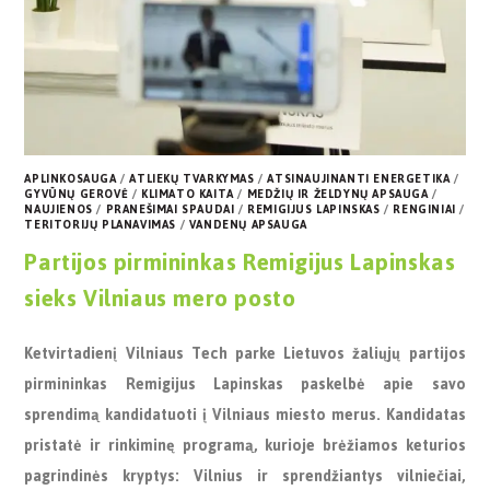
APLINKOSAUGA
/
ATLIEKŲ TVARKYMAS
/
ATSINAUJINANTI ENERGETIKA
/
GYVŪNŲ GEROVĖ
/
KLIMATO KAITA
/
MEDŽIŲ IR ŽELDYNŲ APSAUGA
/
NAUJIENOS
/
PRANEŠIMAI SPAUDAI
/
REMIGIJUS LAPINSKAS
/
RENGINIAI
/
TERITORIJŲ PLANAVIMAS
/
VANDENŲ APSAUGA
Partijos pirmininkas Remigijus Lapinskas
sieks Vilniaus mero posto
Ketvirtadienį Vilniaus Tech parke Lietuvos žaliųjų partijos
pirmininkas Remigijus Lapinskas paskelbė apie savo
sprendimą kandidatuoti į Vilniaus miesto merus. Kandidatas
pristatė ir rinkiminę programą, kurioje brėžiamos keturios
pagrindinės kryptys: Vilnius ir sprendžiantys vilniečiai,