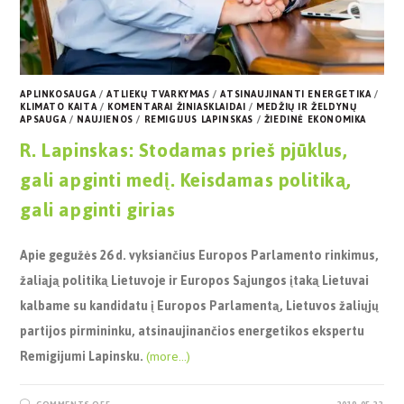
APLINKOSAUGA
/
ATLIEKŲ TVARKYMAS
/
ATSINAUJINANTI ENERGETIKA
/
KLIMATO KAITA
/
KOMENTARAI ŽINIASKLAIDAI
/
MEDŽIŲ IR ŽELDYNŲ
APSAUGA
/
NAUJIENOS
/
REMIGIJUS LAPINSKAS
/
ŽIEDINĖ EKONOMIKA
R. Lapinskas: Stodamas prieš pjūklus,
gali apginti medį. Keisdamas politiką,
gali apginti girias
Apie gegužės 26 d. vyksiančius Europos Parlamento rinkimus,
žaliąją politiką Lietuvoje ir Europos Sąjungos įtaką Lietuvai
kalbame su kandidatu į Europos Parlamentą, Lietuvos žaliųjų
partijos pirmininku, atsinaujinančios energetikos ekspertu
Remigijumi Lapinsku.
(more…)