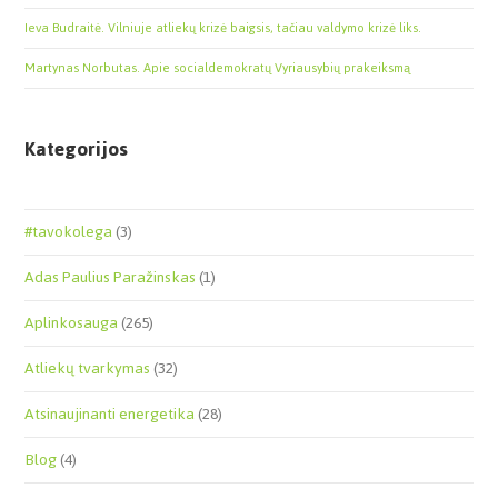
Ieva Budraitė. Vilniuje atliekų krizė baigsis, tačiau valdymo krizė liks.
Martynas Norbutas. Apie socialdemokratų Vyriausybių prakeiksmą
Kategorijos
#tavokolega
(3)
Adas Paulius Paražinskas
(1)
Aplinkosauga
(265)
Atliekų tvarkymas
(32)
Atsinaujinanti energetika
(28)
Blog
(4)