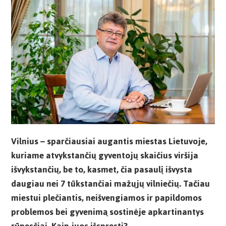
Vilnius – sparčiausiai augantis miestas Lietuvoje,
kuriame atvykstančių gyventojų skaičius viršija
išvykstančių, be to, kasmet, čia pasaulį išvysta
daugiau nei 7 tūkstančiai mažųjų vilniečių. Tačiau
miestui plečiantis, neišvengiamos ir papildomos
problemos bei gyvenimą sostinėje apkartinantys
rūpesčiai. Kaip juos išspręsti?