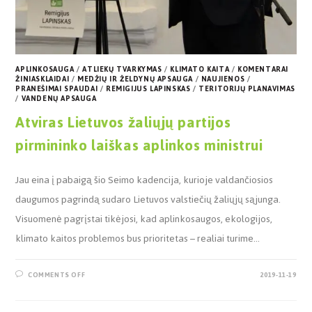
APLINKOSAUGA
/
ATLIEKŲ TVARKYMAS
/
KLIMATO KAITA
/
KOMENTARAI
ŽINIASKLAIDAI
/
MEDŽIŲ IR ŽELDYNŲ APSAUGA
/
NAUJIENOS
/
PRANEŠIMAI SPAUDAI
/
REMIGIJUS LAPINSKAS
/
TERITORIJŲ PLANAVIMAS
/
VANDENŲ APSAUGA
Atviras Lietuvos žaliųjų partijos
pirmininko laiškas aplinkos ministrui
Jau eina į pabaigą šio Seimo kadencija, kurioje valdančiosios
daugumos pagrindą sudaro Lietuvos valstiečių žaliųjų sąjunga.
Visuomenė pagrįstai tikėjosi, kad aplinkosaugos, ekologijos,
klimato kaitos problemos bus prioritetas – realiai turime…
COMMENTS OFF
2019-11-19