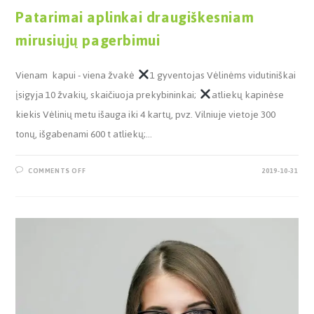
Patarimai aplinkai draugiškesniam
mirusiųjų pagerbimui
Vienam kapui - viena žvakė
1 gyventojas Vėlinėms vidutiniškai
įsigyja 10 žvakių, skaičiuoja prekybininkai;
atliekų kapinėse
kiekis Vėlinių metu išauga iki 4 kartų, pvz. Vilniuje vietoje 300
tonų, išgabenami 600 t atliekų;…
COMMENTS OFF
2019-10-31