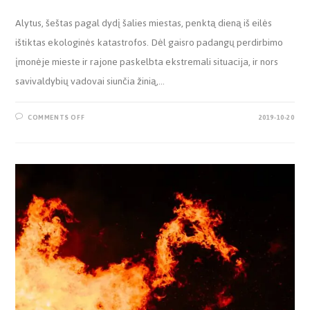
Alytus, šeštas pagal dydį šalies miestas, penktą dieną iš eilės
ištiktas ekologinės katastrofos. Dėl gaisro padangų perdirbimo
įmonėje mieste ir rajone paskelbta ekstremali situacija, ir nors
savivaldybių vadovai siunčia žinią,…
COMMENTS OFF
2019-10-20