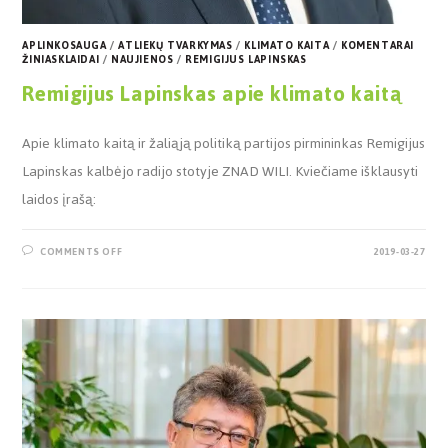
APLINKOSAUGA
/
ATLIEKŲ TVARKYMAS
/
KLIMATO KAITA
/
KOMENTARAI
ŽINIASKLAIDAI
/
NAUJIENOS
/
REMIGIJUS LAPINSKAS
Remigijus Lapinskas apie klimato kaitą
Apie klimato kaitą ir žaliąją politiką partijos pirmininkas Remigijus
Lapinskas kalbėjo radijo stotyje ZNAD WILI. Kviečiame išklausyti
laidos įrašą:
COMMENTS OFF
2019-03-27