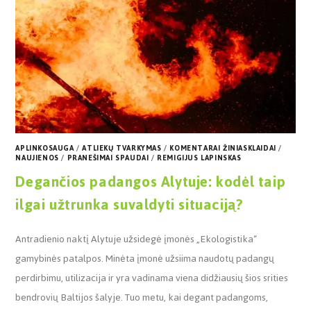
APLINKOSAUGA
/
ATLIEKŲ TVARKYMAS
/
KOMENTARAI ŽINIASKLAIDAI
/
NAUJIENOS
/
PRANEŠIMAI SPAUDAI
/
REMIGIJUS LAPINSKAS
Degančios padangos Alytuje: kodėl taip
ilgai užtrunka suvaldyti situaciją?
Antradienio naktį Alytuje užsidegė įmonės „Ekologistika“
gamybinės patalpos. Minėta įmonė užsiima naudotų padangų
perdirbimu, utilizacija ir yra vadinama viena didžiausių šios srities
bendrovių Baltijos šalyje. Tuo metu, kai degant padangoms,