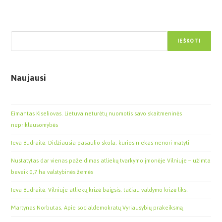
Paieška
IEŠKOTI
Naujausi
Eimantas Kiseliovas. Lietuva neturėtų nuomotis savo skaitmeninės
nepriklausomybės
Ieva Budraitė. Didžiausia pasaulio skola, kurios niekas nenori matyti
Nustatytas dar vienas pažeidimas atliekų tvarkymo įmonėje Vilniuje – užimta
beveik 0,7 ha valstybinės žemės
Ieva Budraitė. Vilniuje atliekų krizė baigsis, tačiau valdymo krizė liks.
Martynas Norbutas. Apie socialdemokratų Vyriausybių prakeiksmą