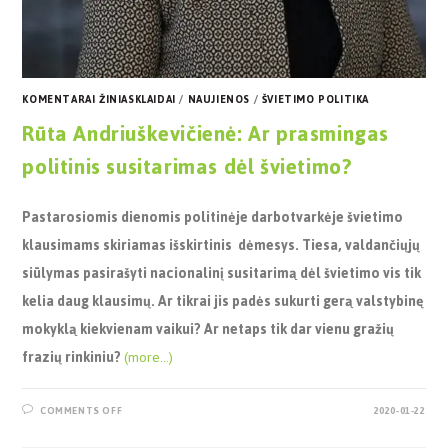
KOMENTARAI ŽINIASKLAIDAI
/
NAUJIENOS
/
ŠVIETIMO POLITIKA
Rūta Andriuškevičienė: Ar prasmingas
politinis susitarimas dėl švietimo?
Pastarosiomis dienomis politinėje darbotvarkėje švietimo
klausimams skiriamas išskirtinis
dėmesys. Tiesa, valdančiųjų
siūlymas pasirašyti nacionalinį susitarimą dėl švietimo vis tik
kelia daug klausimų. Ar tikrai jis padės sukurti gerą valstybinę
mokyklą kiekvienam vaikui? Ar netaps tik dar vienu gražių
frazių rinkiniu?
(more…)
COMMENTS OFF
2020-01-22