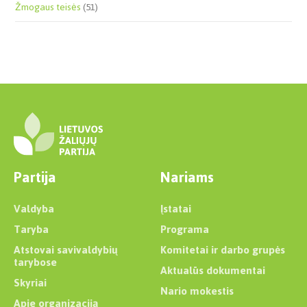
Žmogaus teisės
(51)
Partija
Nariams
Valdyba
Įstatai
Taryba
Programa
Atstovai savivaldybių
Komitetai ir darbo grupės
tarybose
Aktualūs dokumentai
Skyriai
Nario mokestis
Apie organizaciją