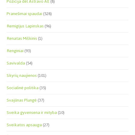
Pozicija dėl Astravo AE
(8)
Pranešimai spaudai
(528)
Remigijus Lapinskas
(96)
Renatas Miškinis
(1)
Renginiai
(93)
Savivalda
(54)
Skyrių naujienos
(101)
Socialinė politika
(35)
Svajūnas Plungė
(37)
Sveika gyvensena ir mityba
(10)
Sveikatos apsauga
(27)