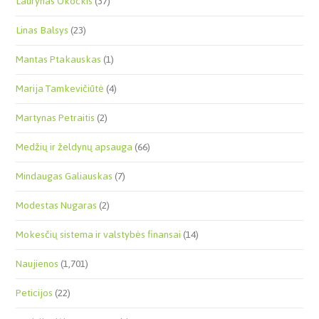
Laurynas Okockis
(37)
Linas Balsys
(23)
Mantas Ptakauskas
(1)
Marija Tamkevičiūtė
(4)
Martynas Petraitis
(2)
Medžių ir želdynų apsauga
(66)
Mindaugas Galiauskas
(7)
Modestas Nugaras
(2)
Mokesčių sistema ir valstybės finansai
(14)
Naujienos
(1,701)
Peticijos
(22)