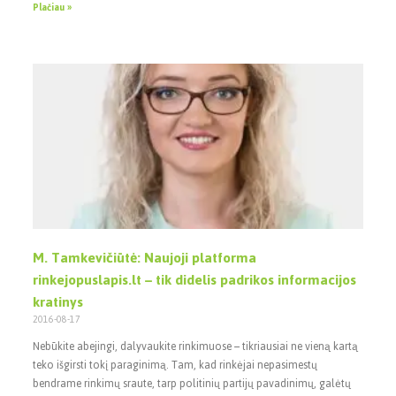
Plačiau »
M. Tamkevičiūtė: Naujoji platforma
rinkejopuslapis.lt – tik didelis padrikos informacijos
kratinys
2016-08-17
Nebūkite abejingi, dalyvaukite rinkimuose – tikriausiai ne vieną kartą
teko išgirsti tokį paraginimą. Tam, kad rinkėjai nepasimestų
bendrame rinkimų sraute, tarp politinių partijų pavadinimų, galėtų