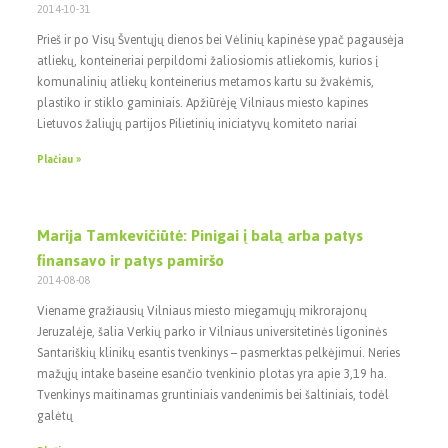
2014-10-31
Prieš ir po Visų Šventųjų dienos bei Vėlinių kapinėse ypač pagausėja
atliekų, konteineriai perpildomi žaliosiomis atliekomis, kurios į
komunalinių atliekų konteinerius metamos kartu su žvakėmis,
plastiko ir stiklo gaminiais. Apžiūrėję Vilniaus miesto kapines
Lietuvos žaliųjų partijos Pilietinių iniciatyvų komiteto nariai
Plačiau »
Marija Tamkevičiūtė: Pinigai į balą arba patys
finansavo ir patys pamiršo
2014-08-08
Viename gražiausių Vilniaus miesto miegamųjų mikrorajonų
Jeruzalėje, šalia Verkių parko ir Vilniaus universitetinės ligoninės
Santariškių klinikų esantis tvenkinys – pasmerktas pelkėjimui. Neries
mažųjų intake baseine esančio tvenkinio plotas yra apie 3,19 ha.
Tvenkinys maitinamas gruntiniais vandenimis bei šaltiniais, todėl
galėtų