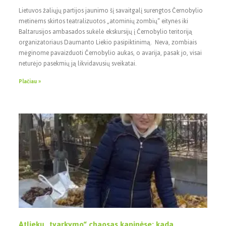
Lietuvos žaliųjų partijos jaunimo šį savaitgalį surengtos Černobylio
metinėms skirtos teatralizuotos „atominių zombių“ eitynės iki
Baltarusijos ambasados sukėlė ekskursijų į Černobylio teritoriją
organizatoriaus Daumanto Liekio pasipiktinimą. Neva, zombiais
mėginome pavaizduoti Černobylio aukas, o avarija, pasak jo, visai
neturėjo pasekmių ją likvidavusių sveikatai.
Plačiau »
Atliekų „tvarkymo“ chaosas kapinėse: kada