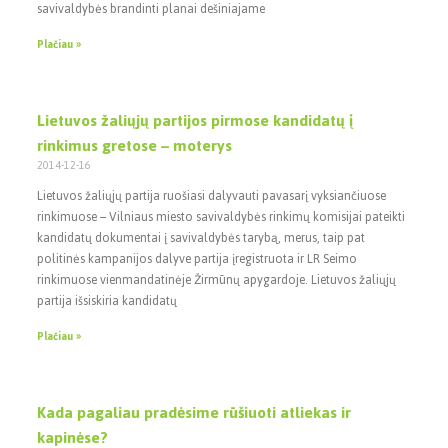
savivaldybės brandinti planai dešiniajame
Plačiau »
Lietuvos žaliųjų partijos pirmose kandidatų į
rinkimus gretose – moterys
2014-12-16
Lietuvos žaliųjų partija ruošiasi dalyvauti pavasarį vyksiančiuose
rinkimuose – Vilniaus miesto savivaldybės rinkimų komisijai pateikti
kandidatų dokumentai į savivaldybės tarybą, merus, taip pat
politinės kampanijos dalyve partija įregistruota ir LR Seimo
rinkimuose vienmandatinėje Žirmūnų apygardoje. Lietuvos žaliųjų
partija išsiskiria kandidatų
Plačiau »
Kada pagaliau pradėsime rūšiuoti atliekas ir
kapinėse?