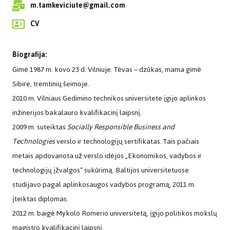
m.tamkeviciute@gmail.com
CV
Biografija:
Gimė 1987 m. kovo 23 d. Vilniuje. Tėvas – dzūkas, mama gimė
Sibire, tremtinių šeimoje.
2010 m. Vilniaus Gedimino technikos universitete įgijo aplinkos
inžinerijos bakalauro kvalifikacinį laipsnį.
2009 m. suteiktas
Socially Responsible Business and
Technologies
verslo ir technologijų sertifikatas. Tais pačiais
metais apdovanota už verslo idėjos „Ekonomikos, vadybos ir
technologijų įžvalgos“ sukūrimą. Baltijos universitetuose
studijavo pagal aplinkosaugos vadybos programą, 2011 m.
įteiktas diplomas.
2012 m. baigė Mykolo Romerio universitetą, įgijo politikos mokslų
magistro kvalifikacinį laipsnį.