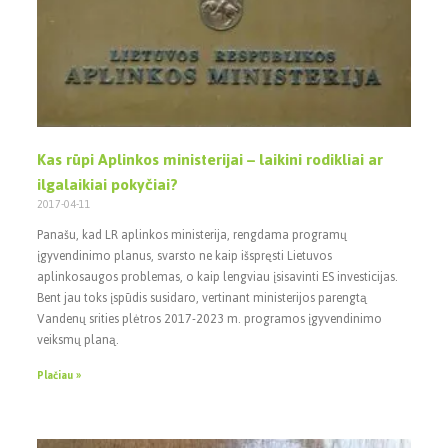
Kas rūpi Aplinkos ministerijai – laikini rodikliai ar
ilgalaikiai pokyčiai?
2017-04-11
Panašu, kad LR aplinkos ministerija, rengdama programų
įgyvendinimo planus, svarsto ne kaip išspręsti Lietuvos
aplinkosaugos problemas, o kaip lengviau įsisavinti ES investicijas.
Bent jau toks įspūdis susidaro, vertinant ministerijos parengtą
Vandenų srities plėtros 2017-2023 m. programos įgyvendinimo
veiksmų planą.
Plačiau »