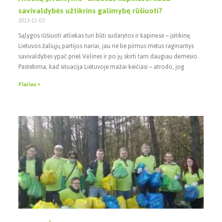
savivaldybės užtikrins galimybę rūšiuoti?
2015-11-02
Sąlygos rūšiuoti atliekas turi būti sudarytos ir kapinėse – įsitikinę
Lietuvos žaliųjų partijos nariai, jau ne be pirmus metus raginantys
savivaldybes ypač prieš Vėlines ir po jų skirti tam daugiau dėmesio.
Pastebima, kad situacija Lietuvoje mažai keičiasi – atrodo, jog
Plačiau »