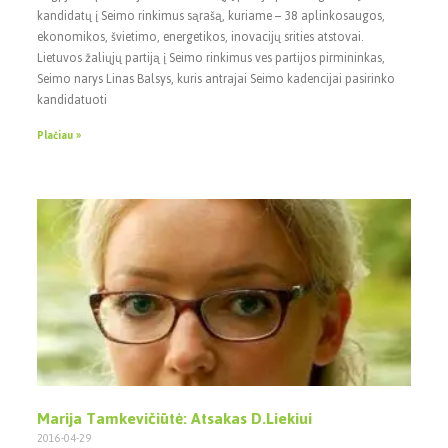
kandidatų į Seimo rinkimus sąrašą, kuriame – 38 aplinkosaugos,
ekonomikos, švietimo, energetikos, inovacijų srities atstovai.
Lietuvos žaliųjų partiją į Seimo rinkimus ves partijos pirmininkas,
Seimo narys Linas Balsys, kuris antrajai Seimo kadencijai pasirinko
kandidatuoti
Plačiau »
Marija Tamkevičiūtė: Atsakas D.Liekiui
2016-04-29