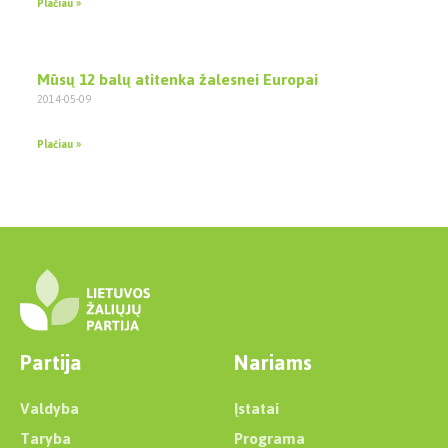
Plačiau »
Mūsų 12 balų atitenka žalesnei Europai
2014-05-09
Plačiau »
Partija
Nariams
Valdyba
Įstatai
Taryba
Programa