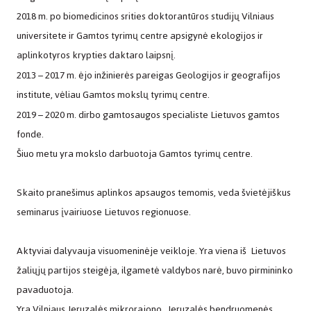
2018 m. po biomedicinos srities doktorantūros studijų
Vilniaus
universitete ir Gamtos tyrimų centre apsigynė ekologijos ir
aplinkotyros krypties daktaro laipsnį.
2013 – 2017 m. ėjo inžinierės pareigas Geologijos ir geografijos
institute, vėliau Gamtos mokslų tyrimų centre.
2019 – 2020 m. dirbo gamtosaugos specialiste Lietuvos gamtos
fonde.
Šiuo metu yra mokslo darbuotoja Gamtos tyrimų centre.
Skaito pranešimus aplinkos apsaugos temomis, veda švietėjiškus
seminarus įvairiuose Lietuvos regionuose.
Aktyviai dalyvauja visuomeninėje veikloje. Yra viena iš Lietuvos
žaliųjų partijos steigėja, ilgametė valdybos narė, buvo pirmininko
pavaduotoja.
Yra Vilniaus Jeruzalės mikrorajono „Jeruzalės bendruomenės