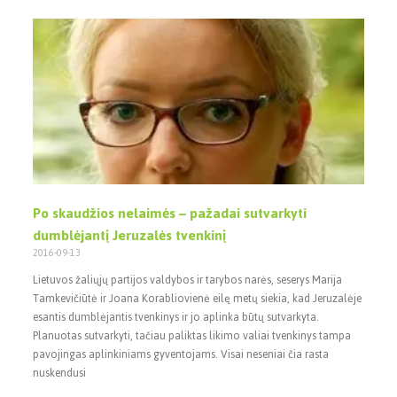
Po skaudžios nelaimės – pažadai sutvarkyti
dumblėjantį Jeruzalės tvenkinį
2016-09-13
Lietuvos žaliųjų partijos valdybos ir tarybos narės, seserys Marija
Tamkevičiūtė ir Joana Korabliovienė eilę metų siekia, kad Jeruzalėje
esantis dumblėjantis tvenkinys ir jo aplinka būtų sutvarkyta.
Planuotas sutvarkyti, tačiau paliktas likimo valiai tvenkinys tampa
pavojingas aplinkiniams gyventojams. Visai neseniai čia rasta
nuskendusi