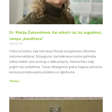
Dr. Marija Žukovskienė. Kai atkurti tai, ką sugadinai,
tampa „baudžiava“
2024-02-02
Tokius protestus, kaip kad sausį Vilniuje suorganizavo ūkininkai,
matome nedažnai. Džiaugiuosi, kad kiekvienas turime galimybę
taikiai išreikšti savo poziciją ir siekti pokyčių. Galima būtų netgi
pagirti tokį susitelkimą. Tačiau džiaugsmas greitai baigiasi pamačius
kai kurių protestuojančių plakatus ar išgirdus kai
Plačiau »