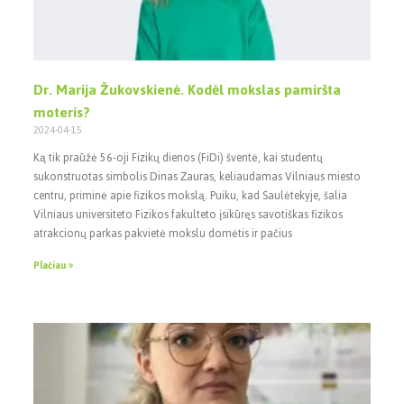
Dr. Marija Žukovskienė. Kodėl mokslas pamiršta
moteris?
2024-04-15
Ką tik praūžė 56-oji Fizikų dienos (FiDi) šventė, kai studentų
sukonstruotas simbolis Dinas Zauras, keliaudamas Vilniaus miesto
centru, priminė apie fizikos mokslą. Puiku, kad Saulėtekyje, šalia
Vilniaus universiteto Fizikos fakulteto įsikūręs savotiškas fizikos
atrakcionų parkas pakvietė mokslu domėtis ir pačius
Plačiau »