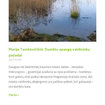
Marija Tamkevičiūtė: Dumblu apaugę valdininkų
pažadai
2017-03-09
Daugiau nei dešimtmetį šiaurinės miesto dalies – Jeruzalės
mikrorajono – gyventojai susiduria su opia problema – tvenkinys,
kuris galėtų virsti puikia rekreacine miegamojo kvartalo zona, dėl
miesto valdininkų abejingumo yra paliktas pelkėti, kol galiausiai –
virs dumblo bala.
Plačiau »