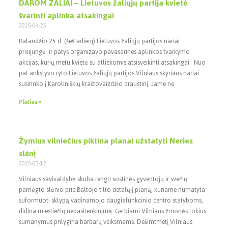
DAROM ŽALIAI – Lietuvos žaliųjų partija kvietė
švarinti aplinką atsakingai
2015-04-25
Balandžio 25 d. (šeštadienį) Lietuvos žaliųjų partijos nariai
prisijungė ir patys organizavo pavasarines aplinkos tvarkymo
akcijas, kurių metu kvietė su atliekomis atsisveikinti atsakingai. Nuo
pat ankstyvo ryto Lietuvos žaliųjų partijos Vilniaus skyriaus nariai
susirinko į Karoliniškių kraštovaizdžio draustinį. Jame ne
Plačiau »
Žymius vilniečius piktina planai užstatyti Neries
slėnį
2015-03-12
Vilniaus savivaldybė skuba rengti sostinės gyventojų ir svečių
pamėgto slėnio prie Baltojo tilto detalųjį planą, kuriame numatyta
suformuoti sklypą vadinamojo daugiafunkcinio centro statyboms,
didina miestiečių nepasitenkinimą. Gerbiami Vilniaus žmonės tokius
sumanymus prilygina barbarų veiksmams. Dešimtmetį Vilniaus