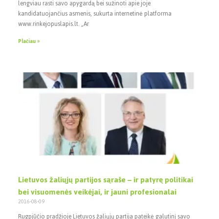
lengviau rasti savo apygardą bei sužinoti apie joje
kandidatuojančius asmenis, sukurta internetinė platforma
www.rinkejopuslapis.lt. „Ar
Plačiau »
Lietuvos žaliųjų partijos sąraše – ir patyrę politikai
bei visuomenės veikėjai, ir jauni profesionalai
2016-08-09
Rugpjūčio pradžioje Lietuvos žaliųjų partija pateikė galutinį savo