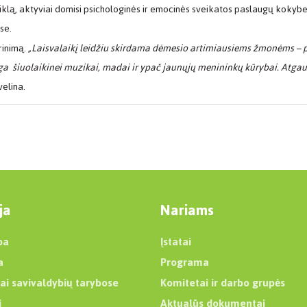
veiklą, aktyviai domisi psichologinės ir emocinės sveikatos paslaugų kokyb
se.
rinimą.
„Laisvalaikį leidžiu skirdama dėmesio artimiausiems žmonėms – p
ga šiuolaikinei muzikai, madai ir ypač jaunųjų menininkų kūrybai. Atgauti
elina.
ja
Nariams
ba
Įstatai
a
Programa
ai savivaldybių tarybose
Komitetai ir darbo grupės
i
Aktualūs dokumentai