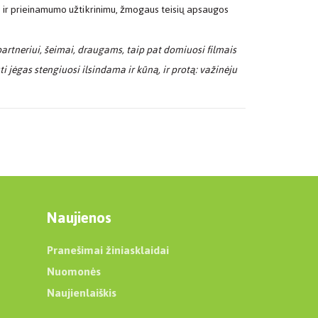
e ir prieinamumo užtikrinimu, žmogaus teisių apsaugos
artneriui, šeimai, draugams, taip
pat domiuosi filmais
 jėgas stengiuosi ilsindama ir kūną, ir protą: važinėju
Naujienos
Pranešimai žiniasklaidai
Nuomonės
Naujienlaiškis