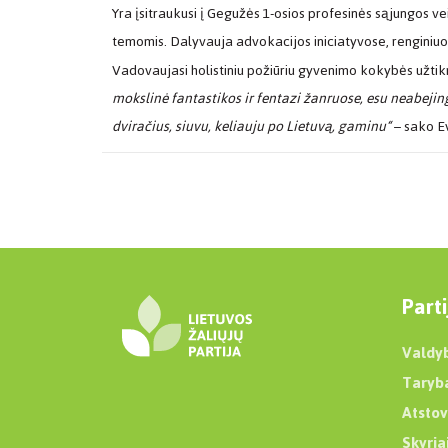
Yra įsitraukusi į Gegužės 1-osios profesinės sąjungos 
temomis. Dalyvauja advokacijos iniciatyvose, renginiuo
Vadovaujasi holistiniu požiūriu gyvenimo kokybės užtik
mokslinė fantastikos ir fentazi žanruose, esu neabejin
dviračius, siuvu, keliauju po Lietuvą, gaminu“
– sako Ev
Parti
Valdy
Taryb
Atstov
Skyria