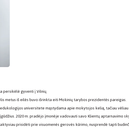
a persikėlė gyventi į Vilnių.
lis metus iš eilės buvo išrinkta eiti Mokinių tarybos prezidentės pareigas.
 edukologijos universitete mąstydama apie mokytojos kelią, tačiau vėliau 
o įgūdžius. 2020 m. pradėjo įmonėje vadovauti savo Klientų aptarnavimo s
aktyviau prisidėti prie visuomenės gerovės kūrimo, nusprendė tapti budinčia 