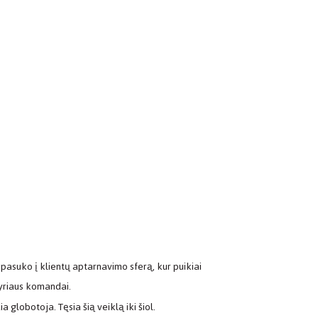
pasuko į klientų aptarnavimo sferą, kur puikiai
kyriaus komandai.
globotoja. Tęsia šią veiklą iki šiol.