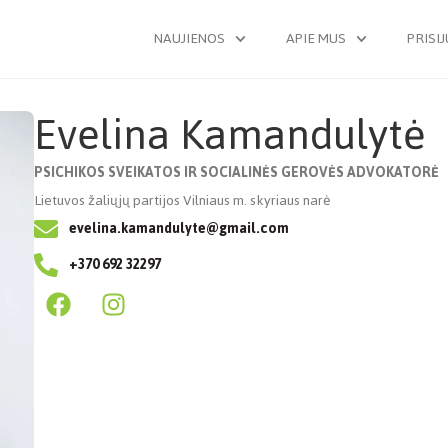
NAUJIENOS
APIE MUS
PRISI
Evelina Kamandulytė
PSICHIKOS SVEIKATOS IR SOCIALINĖS GEROVĖS ADVOKATORĖ
Lietuvos žaliųjų partijos Vilniaus m. skyriaus narė
evelina.kamandulyte@gmail.com
+370 692 32297